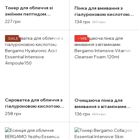
Тонер для обличчя зі
Пінка для вмивання з
зміїним пептидом
гіалуроновою кислотою
BERGAMO Essential
Bergamo Intensive
227 грн
134 грн
157 грн
Intensive Skin Toner 210ml
Hyaluronic Acid Cleanser
Foam 120ml
SALE
−14%
Сироватка для обличчя з
Очищаюча пінка для
гіалуроновою кислотою
вмивання з вітамінами
Bergamo Hyaluronic Acid
Bergamo Intensive
258 грн
136 грн
159 грн
Essential Intensive
Vitamin Cleanser Foam
Ampoule150
120ml