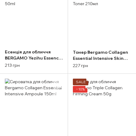
Есенція для обличчя
Тонер Bergamo Collagen
BERGAMO Yezihu Essence
Essential Intensive Skin
50ml
Toner 210мл
213 грн
227 грн
SALE
−10%