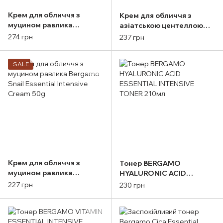
Крем для обличчя з
Крем для обличчя з
муцином равлика
азіатською центеллою
BERGAMO Pure Snail
Bergamo Cica Essential
274 грн
237 грн
Cream 50g
Intensive Cream 50g
SALE
Крем для обличчя з
Тонер BERGAMO
муцином равлика
HYALURONIC ACID
Bergamo Snail Essential
ESSENTIAL INTENSIVE
227 грн
230 грн
Intensive Cream 50g
TONER 210мл