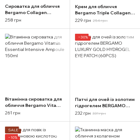
Сироватка для обличчя
Крем для обличчя
Bergamo Collagen
Bergamo Triple Collagen
Essential Intensive
Firming Cream 50g
258 грн
229 грн
254 грн
Ampoule 150ml
−30%
Вітамінна сироватка для
Патчі для очей із золотим
обличчя Bergamo Vitamin
гідрогелем BERGAMO
Essential Intensive
LUXURY GOLD HYDROGEL
261 грн
232 грн
331 грн
Ampoule 150ml
EYE PATCH (60PCS)
SALE
−10%