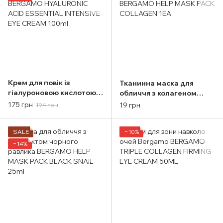
Крем для повік із
Тканинна маска для
гіалуроновою кислотою
обличчя з колагеном
BERGAMO HYALURONIC
BERGAMO HELP MASK
175 грн
19 грн
194 грн
ACID ESSENTIAL
PACK COLLAGEN 1EA
INTENSIVE EYE CREAM
100ml
SALE
−10%
−14%