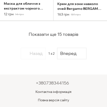
Маска для обличчя з
Крем для зони навколо
екстрактом чорного
очей Bergamo BERGAMO
равлика BERGAMO HELP
TRIPLE COLLAGEN
12 грн
163 грн
14 грн
181 грн
MASK PACK BLACK SNAIL
FIRMING EYE CREAM 50ML
25ml
Показати ще 15 товарів
Назад
Вперед
1
з 2
+380738344156
Контактна інформація
Повна версія сайту