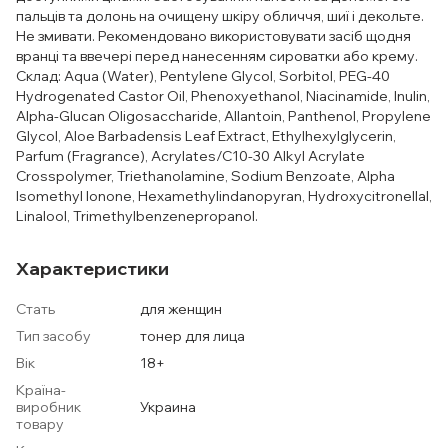
пальців та долонь на очищену шкіру обличчя, шиї і декольте.
Не змивати. Рекомендовано використовувати засіб щодня
вранці та ввечері перед нанесенням сироватки або крему.
Склад: Aqua (Water), Pentylene Glycol, Sorbitol, PEG-40
Hydrogenated Castor Oil, Phenoxyethanol, Niacinamide, Inulin,
Alpha-Glucan Oligosaccharide, Allantoin, Panthenol, Propylene
Glycol, Aloe Barbadensis Leaf Extract, Ethylhexylglycerin,
Parfum (Fragrance), Acrylates/C10-30 Alkyl Acrylate
Crosspolymer, Triethanolamine, Sodium Benzoate, Alpha
Isomethyl Ionone, Hexamethylindanopyran, Hydroxycitronellal,
Linalool, Trimethylbenzenepropanol.
Характеристики
Стать
для женщин
Тип засобу
тонер для лица
Вік
18+
Країна-
виробник
Украина
товару