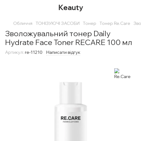
Keauty
Обличчя
ТОНІЗУЮЧІ ЗАСОБИ
Тонер
Тонер Re.Care
Зво
Зволожувальний тонер Daily
Hydrate Face Toner RECARE 100 мл
Артикул:
re-11210
Написати відгук