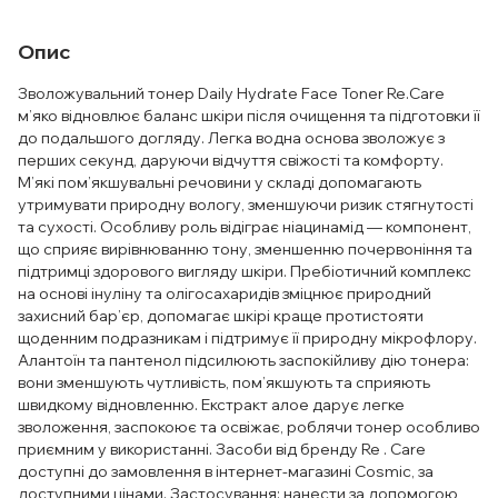
Опис
Зволожувальний тонер Daily Hydrate Face Toner Re.Care
м’яко відновлює баланс шкіри після очищення та підготовки її
до подальшого догляду. Легка водна основа зволожує з
перших секунд, даруючи відчуття свіжості та комфорту.
М’які пом’якшувальні речовини у складі допомагають
утримувати природну вологу, зменшуючи ризик стягнутості
та сухості. Особливу роль відіграє ніацинамід — компонент,
що сприяє вирівнюванню тону, зменшенню почервоніння та
підтримці здорового вигляду шкіри. Пребіотичний комплекс
на основі інуліну та олігосахаридів зміцнює природний
захисний бар’єр, допомагає шкірі краще протистояти
щоденним подразникам і підтримує її природну мікрофлору.
Алантоїн та пантенол підсилюють заспокійливу дію тонера:
вони зменшують чутливість, пом’якшують та сприяють
швидкому відновленню. Екстракт алое дарує легке
зволоження, заспокоює та освіжає, роблячи тонер особливо
приємним у використанні. Засоби від бренду Re . Care
доступні до замовлення в інтернет-магазині Cosmic, за
доступними цінами. Застосування: нанести за допомогою