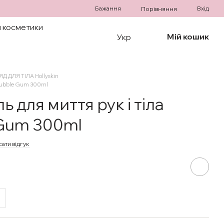
Бажання
Вхід
Порівняння
 косметики
Мій кошик
Укр
Д ДЛЯ ТІЛА Hollyskin
 Bubble Gum 300ml
 для миття рук і тіла
 Gum 300ml
ати відгук