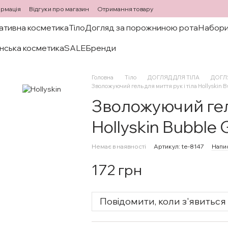
ормація
Відгуки про магазин
Отримання товару
ативна косметика
Тіло
Догляд за порожниною рота
Набори
нська косметика
SALE
Бренди
Головна
Тіло
ДОГЛЯД ДЛЯ ТІЛА
ДОГЛЯ
Зволожуючий гель для миття рук і тіла Hollyskin
Зволожуючий гель
Hollyskin Bubble
Немає в наявності
Артикул: te-8147
Напис
172 грн
Повідомити, коли з'явиться