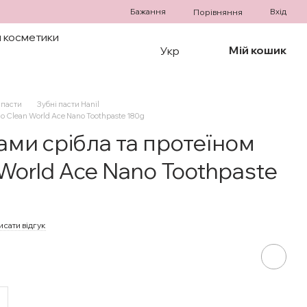
Бажання
Вхід
Порівняння
 косметики
Мій кошик
Укр
 пасти
Зубні пасти Hanil
no Clean World Ace Nano Toothpaste 180g
нами срібла та протеїном
 World Ace Nano Toothpaste
исати відгук