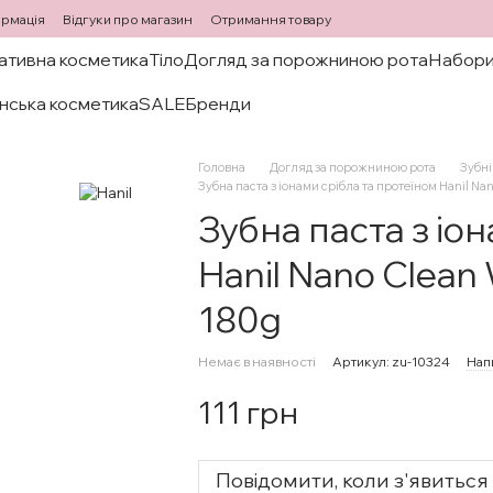
ормація
Відгуки про магазин
Отримання товару
ативна косметика
Тіло
Догляд за порожниною рота
Набори
нська косметика
SALE
Бренди
Головна
Догляд за порожниною рота
Зубні
Зубна паста з іонами срібла та протеїном Hanil Na
Зубна паста з іо
Hanil Nano Clean
180g
Немає в наявності
Артикул: zu-10324
Нап
111 грн
Повідомити, коли з'явиться