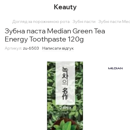
Keauty
Догляд за порожниною рота
Зубні пасти
Зубні пасти Me
Зубна паста Median Green Tea
Energy Toothpaste 120g
Артикул:
zu-6503
Написати відгук