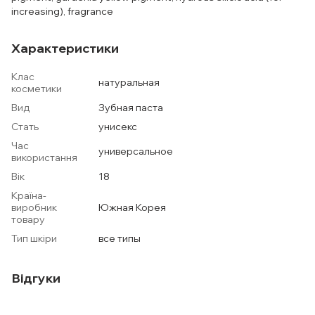
increasing), fragrance
Характеристики
Клас
натуральная
косметики
Вид
Зубная паста
Стать
унисекс
Час
универсальное
використання
Вік
18
Країна-
виробник
Южная Корея
товару
Тип шкіри
все типы
Відгуки