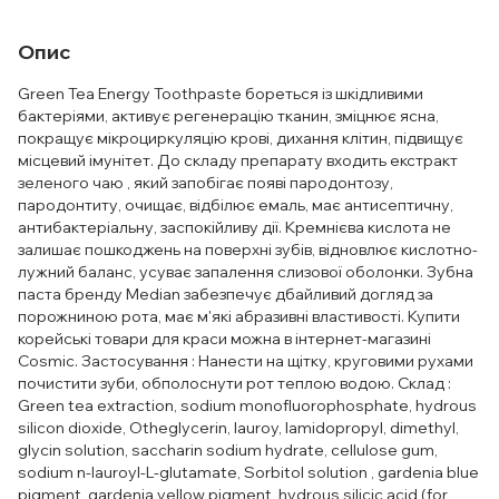
Опис
Green Tea Energy Toothpaste бореться із шкідливими
бактеріями, активує регенерацію тканин, зміцнює ясна,
покращує мікроциркуляцію крові, дихання клітин, підвищує
місцевий імунітет. До складу препарату входить екстракт
зеленого чаю , який запобігає появі пародонтозу,
пародонтиту, очищає, відбілює емаль, має антисептичну,
антибактеріальну, заспокійливу дії. Кремнієва кислота не
залишає пошкоджень на поверхні зубів, відновлює кислотно-
лужний баланс, усуває запалення слизової оболонки. Зубна
паста бренду Median забезпечує дбайливий догляд за
порожниною рота, має м'які абразивні властивості. Купити
корейські товари для краси можна в інтернет-магазині
Cosmic. Застосування : Нанести на щітку, круговими рухами
почистити зуби, обполоснути рот теплою водою. Склад :
Green tea extraction, sodium monofluorophosphate, hydrous
silicon dioxide, Otheglycerin, lauroy, lamidopropyl, dimethyl,
glycin solution, saccharin sodium hydrate, cellulose gum,
sodium n-lauroyl-L-glutamate, Sorbitol solution , gardenia blue
pigment, gardenia yellow pigment, hydrous silicic acid (for