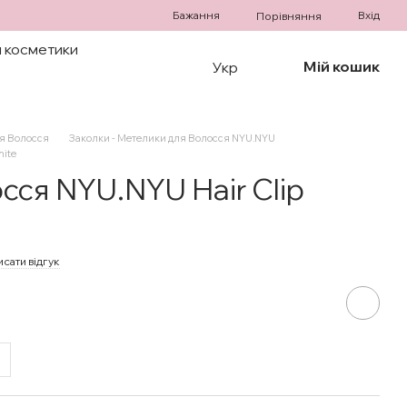
Бажання
Вхід
Порівняння
 косметики
Мій кошик
Укр
ля Волосся
Заколки - Метелики для Волосся NYU.NYU
hite
сся NYU.NYU Hair Clip
сати відгук