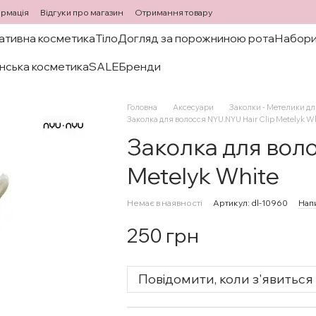
ормація
Відгуки про магазин
Отримання товару
ативна косметика
Тіло
Догляд за порожниною рота
Набори
нська косметика
SALE
Бренди
Головна
Аксесуари
Заколки - Метелики д
Заколка для волосся NYU.NYU Hair Clip Metelyk W
Заколка для воло
Metelyk White
Немає в наявності
Артикул: dl-10960
Напи
250 грн
Повідомити, коли з'явиться