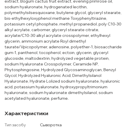
extract, Bogum cactus fruit extract, evening primrose oil,
sodium hyaluronate, hydrogenated lecithin,
polymethylsilsesquioxane, butylene glycol, glyceryl stearate,
bis-ethylhexyloxyphenol methane Toxyphenyltriazine,
potassium cetyl phosphate, methyl propanediol, poly C10-30
alkyl acrylate, carbomer, glyceryl stearate citrate,
acrylate/C10-30 alkyl acrylate crosspolymer, ethylhexyl
glycerin, ammonium acrylate Royl dimethyl
taurate/Vpicopolymer, adenosine, polyether-1, biosaccharide
gum-1, panthenol, tocopherol, ectoin, glycerin, glyceryl
glucoside, maltodextrin, hydrolyzed vegetable protein,
sodium Hyaluronate Crosspolymer, Ceramide NP,
Phytosphingosine, Hydrolyzed Glycosaminoglycan, Benzyl
Glycol, Hydrolyzed Hyaluronic Acid, Dimethylsilanol
Hyaluronate, Hydrate Lolized sodium hyaluronate, hyaluronic
acid, potassium hyaluronate, hydroxypropyltrimonium
hyaluronate, sodium hyaluronate dimethylsilanol, sodium
acetylated hyaluronate, perfume.
Характеристики
Тип засобу
Сыворотка