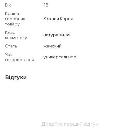
Вік
18
Країна-
виробник
Южная Корея
товару
Клас
натуральная
косметики
Стать
женский
Час
универсальное
використання
Відгуки
Додайте перший відгук