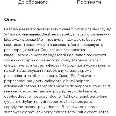
До обраного
Порівняти
Опис
Революційний продукт містить хімічні фільтри для захисту від
УФ-випромінювання. Засіб не потребує частого оновлення.
Цераміди в складі б'юті-продукту підвищують бар'єрні
властивості епідермісу, відновлюють його, покращують
регенерацію клітин. Сонцезахисна сировотка
південнокорейського бренда Medi-Peel запобігає сухості,
лущенню, старінню шкірного покриву. Магазин Cosmic
спеціалізується на сертифікованій продукції, її можна купити
на сайті. Застосування: необхідну кількість крему
розподілити на обличчя і шию. Склад: Purified water,
propanediol, butyloctyl salicylate, dibutyl adipate,
ethylhexyltriazone, terephthalylidene dicamphorsulfonic acid,
niacinamide, tromethamine, polyglyceryl-3distearate,
octyldodecanol , cetearyl alcohol, 1,2-hexanediol, pentylene
glycol, diethylaminohydroxybenzoylhexylbenzoate,
caprylylmethicone, polysilicone-15, chickweed extract,
sunflower extract, cowberry extract, tara Fruit extract, Kotoni