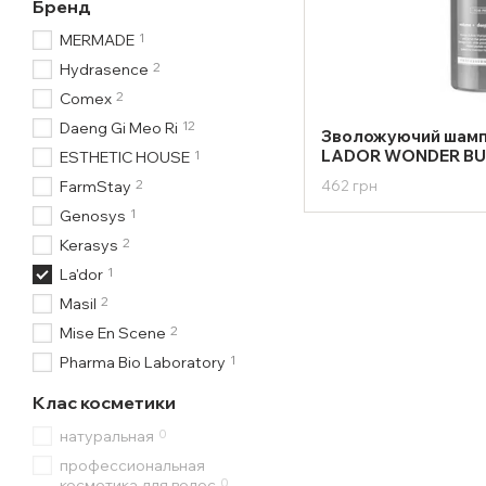
Бренд
1
MERMADE
2
Hydrasence
2
Comex
12
Daeng Gi Meo Ri
Зволожуючий шамп
LADOR WONDER BU
1
ESTHETIC HOUSE
2
FarmStay
462 грн
1
Genosys
2
Kerasys
1
La'dor
2
Masil
2
Mise En Scene
1
Pharma Bio Laboratory
Клас косметики
0
натуральная
профессиональная
0
косметика для волос