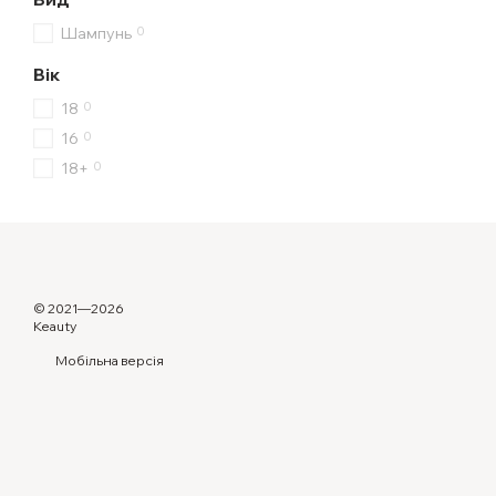
0
Шампунь
Вік
0
18
0
16
0
18+
© 2021—2026
Keauty
Мобільна версія