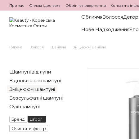
Перейти до основного контенту
Про нас
Оплата і доставка
Обмін та повернення
Контактна інф
Обличчя
Волосся
Декор
Нове Надходження
Япо
Головна
Волосся
Шампуні
Зміцнюючі шампуні
Шампуні від лупи
Відновлюючі шампуні
Зміцнюючі шампуні
Безсульфатні шампуні
Сухі шампуні
Бренд:
La'dor
Очистити фільтр