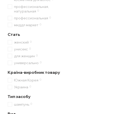
профессиональная,
0
натуральная
0
профессиональная
0
миддл маркет
Стать
0
женский
0
унисекс
0
для женщин
0
универсально
Країна-виробник товару
0
Южная Корея
0
Украина
Тип засобу
0
шампунь
Вид