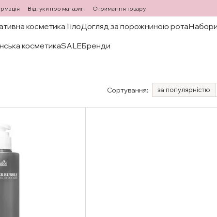
ормація
Відгуки про магазин
Отримання товару
ативна косметика
Тіло
Догляд за порожниною рота
Набори
нська косметика
SALE
Бренди
Сортування:
за популярністю