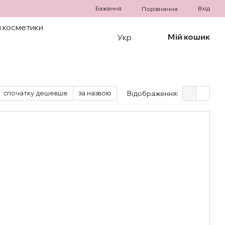
Бажання
Вхід
Порівняння
 косметики
Мій кошик
Укр
спочатку дешевше
за назвою
Відображення: