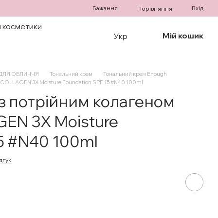
Бажання
Вхід
Порівняння
 косметики
Мій кошик
Укр
ДЛЯ ОБЛИЧЧЯ
Тональний крем
Тональний крем Enough
COLLAGEN 3X Moisture Foundation SPF 15 #N40 100ml
з потрійним колагеном
N 3X Moisture
5 #N40 100ml
дгук