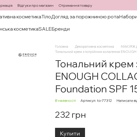
ормація
Відгуки про магазин
Отримання товару
ативна косметика
Тіло
Догляд за порожниною рота
Набори
нська косметика
SALE
Бренди
Головна
Декоративна косметика
МАКІЯЖ 
Тональний крем з потрійним колагеном ENOUGH 
Тональний крем 
ENOUGH COLLAGE
Foundation SPF 1
В наявності
Артикул: to-77312
Написати ві
232 грн
Купити