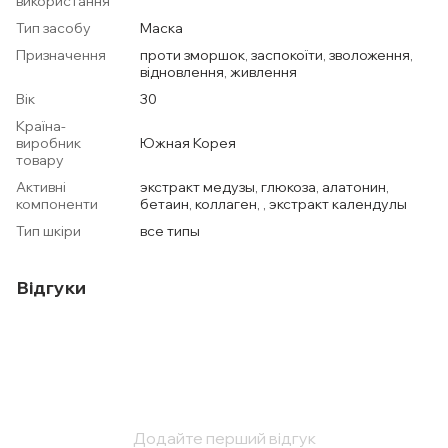
використання
Тип засобу
Маска
Призначення
проти зморшок, заспокоїти, зволоження,
відновлення, живлення
Вік
30
Країна-
виробник
Южная Корея
товару
Активні
экстракт медузы, глюкоза, алатонин,
компоненти
бетаин, коллаген, , экстракт календулы
Тип шкіри
все типы
Відгуки
Додайте перший відгук