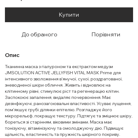
Купити
До обраного
Порівняти
Опис
Тканинна маска з гіалуроном та екстрактом медузи
JMSOLUTION ACTIVE JELLYFISH VITAL MASK Prime для
інтенсивного зволоження в'янучої, сухої, роздратованої,
зневодненої шкіри обличчя. Живить і відновлює на
клітинному рівні, стимулює ріст та регенерацію клітин.
Заспокоює запалення, видаляє почервоніння. Має
дезінфікуючі, ранозагоювальні властивості. Усуває лущення,
пом'якшує грубі ділянки епітелію. Розгладжує його
мікрорельєф, покращує текстуру. Підтягує та зміцнює шкіру,
бореться зі старінням, віковими змінами. Маска має
тонізуючу, вітамінізуючу та омолоджуючу дію. Підвищує
щільність, еластичність та пружність шкірного покриву.