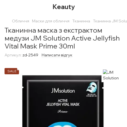
Keauty
Обличчя
Маски для обличчя
Тканинна
Тканинна JM Solu
Тканинна маска з екстрактом
медузи JM Solution Active Jellyfish
Vital Mask Prime 30ml
Артикул:
zd-2549
Написати відгук
SALE