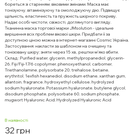
бореться зі старінням, віковими змінами. Маска має
тонізуючу, вітамінізуючу та омолоджуючу дію. Підвищує
щільність, еластичність та пружність шкірного покриву.
Надає особі чистоти, свіжості, доглянутого вигляду.
Тканинна маска торгової марки JMsolution - ідеальне
вирішення всіх проблем вікової шкіри. Придбати її за
доступною ціною можна в інтернет-магазині Cosmic Україна.
Застосування: накласти за шаблоном на очищену та
тонізовану шкіру; зняти через 15 хв., рештки м'яко вбити.
Склад : Purified water, glycerin, methylpropanediol, glycerin-
26, Fiji/Fiji-17/6 copolymer, phenoxyethanol, carbomer,
Triethanolamine, polysorbate 20, trehalose, betaine,
erythritol, 1exfish hexanediol, disodium ethane, xanthan gum,
allantoin, fragrance, hydroxyethyl cellulose, hydrolyzed
sodium hyaluronate, Potassium hyaluronate, butylene glycol,
disodium phosphate, polysorbate 60, sodium phosphate,
mugwort Hyaluronic Acid, Hydrolyzed Hyaluronic Acid
В наявності
32 грн