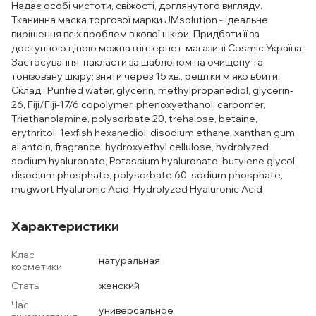
Надає особі чистоти, свіжості, доглянутого вигляду.
Тканинна маска торгової марки JMsolution - ідеальне
вирішення всіх проблем вікової шкіри. Придбати її за
доступною ціною можна в інтернет-магазині Cosmic Україна.
Застосування: накласти за шаблоном на очищену та
тонізовану шкіру; зняти через 15 хв., рештки м'яко вбити.
Склад : Purified water, glycerin, methylpropanediol, glycerin-
26, Fiji/Fiji-17/6 copolymer, phenoxyethanol, carbomer,
Triethanolamine, polysorbate 20, trehalose, betaine,
erythritol, 1exfish hexanediol, disodium ethane, xanthan gum,
allantoin, fragrance, hydroxyethyl cellulose, hydrolyzed
sodium hyaluronate, Potassium hyaluronate, butylene glycol,
disodium phosphate, polysorbate 60, sodium phosphate,
mugwort Hyaluronic Acid, Hydrolyzed Hyaluronic Acid
Характеристики
Клас
натуральная
косметики
Стать
женский
Час
универсальное