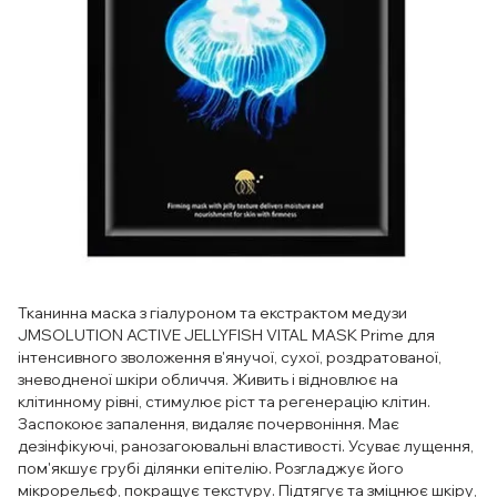
Тканинна маска з гіалуроном та екстрактом медузи
JMSOLUTION ACTIVE JELLYFISH VITAL MASK Prime для
інтенсивного зволоження в'янучої, сухої, роздратованої,
зневодненої шкіри обличчя. Живить і відновлює на
клітинному рівні, стимулює ріст та регенерацію клітин.
Заспокоює запалення, видаляє почервоніння. Має
дезінфікуючі, ранозагоювальні властивості. Усуває лущення,
пом'якшує грубі ділянки епітелію. Розгладжує його
мікрорельєф, покращує текстуру. Підтягує та зміцнює шкіру,