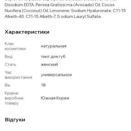
Disodium EDTA, Persea Gratissi ma (Avocado) Oil, Cocos
Nucifera (Coconut) Oil, Limonene, Sodium Hyaluronate, C11-15
Alketh-40, C11-15 Alketh-7, S odium Lauryl Sulfate.
Характеристики
Клас
натуральная
косметики
Вид
тинт для губ
Стать
женский
Час
универсальное
використання
Вік
18
Країна-
виробник
Южная Корея
товару
Відгуки