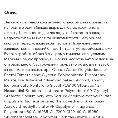
Опис
Легка консистенція косметичного засобу дає можливість
наносити в один і більше шарів для більш насиченого
ефекту. Компоненти для догляду, олії какао та авокадо,
надають губам м'якості та шовковистості. Гіалуронова
кислота перешкоджає втраті вологи. Після нанесення
залишається глянсовий блиск. Тінт для губ корейської фірми
Eyenlip зробить образ більш романтичним і спокусливим.
Магазин Cosmic пропонує широкий асортимент продукції за
оптовою ціною. Застосування: акуратно розподілити засіб
за допомогою аплікатора. Склад : Water, Octyldodecanol,
Phenyl Trimethicone, Glycerin, Polyisobutene, Diisostearyl
Malate, Bis-Diglyceryl Polyacyladipate-2, Alcohol, Isononyl
Isononanoate, Penty lene Glycol, PEG100 Stearate, 1,2-
Hexanediol, Sorbitan Is ostearate, Polysorbate 60, Glyceryl
Stearate, Sodium Acryl ate/Sodium Acryloyldimethyl Taurate
Copolymer, Isohexa decane, Phenoxyethanol, Ammonium
Acryloyldimethylta urate/VP Copolymer, Fragrance,
Polysorbate 80, CI 16035, CI 17200, CI 19140, CI 15985,
Styrene/Acrylates Copolymer, Sorbitan Oleate, CI 45410,