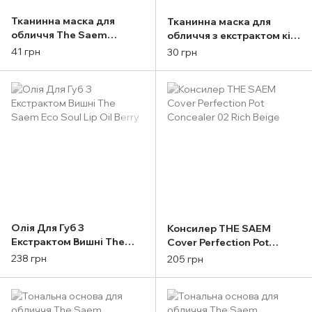
Тканинна маска для
Тканинна маска для
обличчя The Saem
обличчя з екстрактом ківі
Natural Centella Asiatica
The Saem Natural Gold
41 грн
30 грн
Mask Sheet 1шт
Kiwi Mask Sheet 1шт
Олія Для Губ З
Консилер THE SAEM
Екстрактом Вишні The
Cover Perfection Pot
Saem Eco Soul Lip Oil
Concealer 02 Rich Beige
238 грн
205 грн
Berry