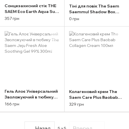
Cонцезахисний стік THE
Тіні для повік The Saem
SAEM Eco Earth Aqua Sun
Saemmul Shadow Box
Stick 22 g
Flower Letter 6 g
357 грн
0 грн
Гель Алоє Універсальний
Колагеновий крем The
Зволожуючий в тюбику
Saem Care Plus Baobab
The Saem Jeju Fresh Aloe
Collagen Cream 100мл
166 грн
329 грн
Soothing Gel 99% 300ml
Назад
Вперед
5
з 5