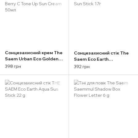
Сонцезахисний крем The
Сонцезахисний стік The
Saem Urban Eco Golden
Saem Eco Earth
Berry C Tone Up Sun
Waterproof Sun Stick 17г
398 грн
392 грн
Cream 50мл