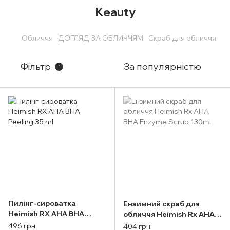
Keauty
Обличчя
ДОГЛЯД ЗА ОБЛИЧЧЯМ
Скраб для обличчя
Фільтр
За популярністю
1
Пилінг-сироватка
Ензимний скраб для
Heimish RX AHA BHA
обличчя Heimish Rx AHA
Peeling 35 ml
BHA Enzyme Scrub 130ml
496 грн
404 грн