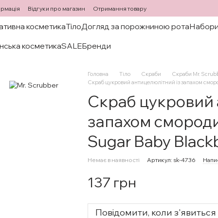
ормація
Відгуки про магазин
Отримання товару
ативна косметика
Тіло
Догляд за порожниною рота
Набори
нська косметика
SALE
Бренди
Головна
Тіло
Скраби
Скраби Mr. Scrub
Скраб цукровий антицелюлітний із запахом сморо
Скраб цукровий 
запахом смородин
Sugar Baby Black
Немає в наявності
Артикул: sk-4736
Напис
137 грн
Повідомити, коли з'явиться