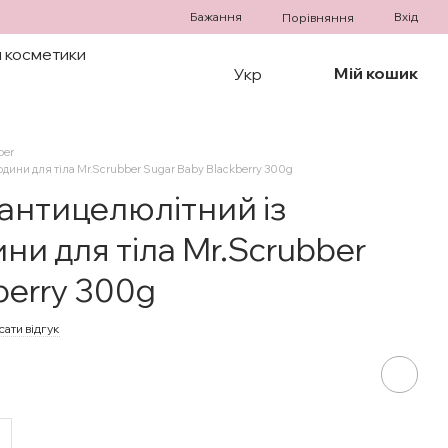
Бажання
Вхід
Порівняння
 косметики
Мій кошик
Укр
ber
дини для тіла Mr.Scrubber Sugar Baby Blackberry 300g
антицелюлітний із
и для тіла Mr.Scrubber
berry 300g
ати відгук