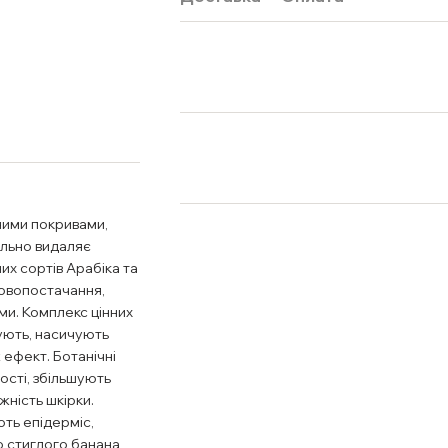
ними покривами,
ально видаляє
них сортів Арабіка та
овопостачання,
ми. Комплекс цінних
жують, насичують
 ефект. Ботанічні
ості, збільшують
жність шкірки.
ють епідерміс,
о стиглого банана