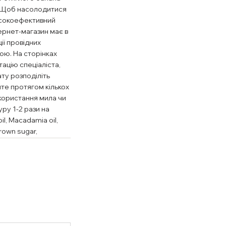
. Щоб насолодитися
исокоефективний
ернет-магазин має в
ії провідних
ою. На сторінках
ацію спеціаліста,
ту розподіліть
йте протягом кількох
икористання мила чи
ру 1-2 рази на
il, Macadamia oil,
brown sugar,