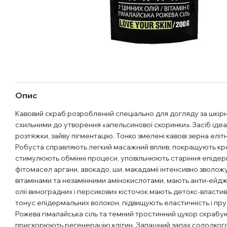
Опис
Кавовий скраб розроблений спеціально для догляду за шкір
схильними до утворення «апельсинової скоринки». Засіб іде
розтяжки, зайву пігментацію. Тонко змелені кавові зерна еліт
Робуста справляють легкий масажний вплив, покращують кр
стимулюють обмінні процеси, уповільнюють старіння епідер
фітомасел аргани, авокадо, ши, макадамії інтенсивно зволо
вітамінами та незамінними амінокислотами, мають анти-ейдж
олії виноградних і персикових кісточок мають детокс-властив
тонус епідермальних волокон, підвищують еластичність і пру
Рожева гімалайська сіль та темний тростинний цукор скрабу
прискорюють регенерацію клітин. Запашний запах солодког