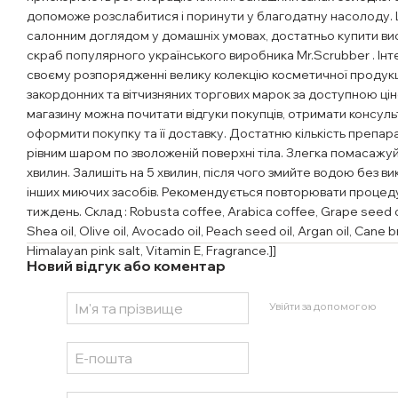
допоможе розслабитися і поринути у благодатну насолоду
салонним доглядом у домашніх умовах, достатньо купити в
скраб популярного українського виробника Mr.Scrubber . Інт
своєму розпорядженні велику колекцію косметичної продукц
закордонних та вітчизняних торгових марок за доступною цін
магазину можна почитати відгуки покупців, отримати консульт
оформити покупку та її доставку. Достатню кількість препара
рівним шаром по зволоженій поверхні тіла. Злегка помасажу
хвилин. Залишіть на 5 хвилин, після чого змийте водою без в
інших миючих засобів. Рекомендується повторювати процеду
тиждень. Склад : Robusta coffee, Arabica coffee, Grape seed o
Shea oil, Olive oil, Avocado oil, Peach seed oil, Argan oil, Cane 
Himalayan pink salt, Vitamin E, Fragrance.]]
Новий відгук або коментар
Увійти за допомогою