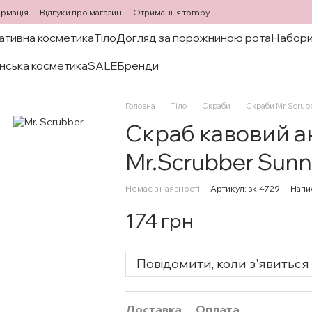
ормація
Відгуки про магазин
Отримання товару
ативна косметика
Тіло
Догляд за порожниною рота
Набори
нська косметика
SALE
Бренди
Головна
Тіло
Скраби
Скраби Mr. Scrub
Скраб кавовий 
Mr.Scrubber Sun
Немає в наявності
Артикул: sk-4729
Напис
174 грн
Повідомити, коли з'явиться
Доставка
Оплата