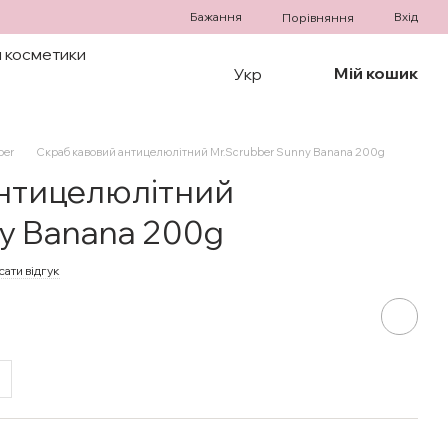
Бажання
Вхід
Порівняння
 косметики
Мій кошик
Укр
ber
Скраб кавовий антицелюлітний Mr.Scrubber Sunny Banana 200g
антицелюлітний
ny Banana 200g
ати відгук