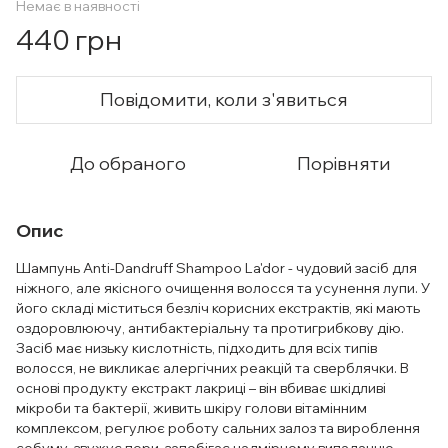
Немає в наявності
440 грн
Повідомити, коли з'явиться
До обраного
Порівняти
Опис
Шампунь Anti-Dandruff Shampoo La'dor - чудовий засіб для
ніжного, але якісного очищення волосся та усунення лупи. У
його складі міститься безліч корисних екстрактів, які мають
оздоровлюючу, антибактеріальну та протигрибкову дію.
Засіб має низьку кислотність, підходить для всіх типів
волосся, не викликає алергічних реакцій та сверблячки. В
основі продукту екстракт лакриці – він вбиває шкідливі
мікроби та бактерії, живить шкіру голови вітамінним
комплексом, регулює роботу сальних залоз та вироблення