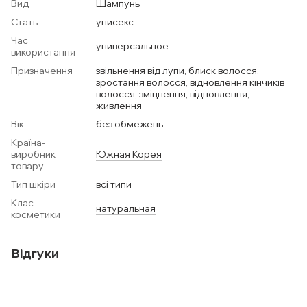
Вид
Шампунь
Стать
унисекс
Час
универсальное
використання
Призначення
звільнення від лупи, блиск волосся,
зростання волосся, відновлення кінчиків
волосся, зміцнення, відновлення,
живлення
Вік
без обмежень
Країна-
виробник
Южная Корея
товару
Тип шкіри
всі типи
Клас
натуральная
косметики
Відгуки