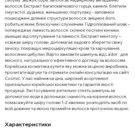
себуму, звужує пори, запобігає надмірному випаданню
волосся. Екстракт багатоквіткового горця, камелії, блетили
смугастої, дудника, женьшеню, портулаку - заповнює
пошкоджені ділянки структури волосся, зміцнює його,
робить м'яким, блискучим і слухняним. Гідролізований шовк –
попереджає ламкість волосся, склеює посічені кінчики,
захищає від сплутування та ламкості. Екстракт ментолу –
освіжає шкіру голови, допомагає надовго зберегти свіжу
зачіску, покращує мікроциркуляцію крові та харчування
волосяних цибулин. Варто замовити шампунь від La'dor , для
якісного, натурального ефективного догляду за волоссям.
Корейська косметика купити яку можна за ціною виробника,
прочитати відгуки та отримати онлайн консультацію на сайті
Cosmic. У нас найнижча ціна, широкий асортимент
оригінальної корейської косметики та гарантія якості
продукції. Застосування: ретельно спініть шампунь за
допомогою води в долоньках і нанесіть на коріння волосся,
помасажуйте шкіру голови 1-2 хвилини, розподіліть засіб по
всій довжині та якісно промийте волосся проточною водою.
Характеристики