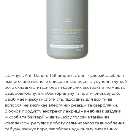
Шампунь
Anti-Dandruff Shampoo La'dor - чудовий засіб для
ніжного, але якісного очищення волосся та усунення лупи. У
його складі міститься безліч корисних екстрактів, які мають
оздоровлюючу, антибактеріальну та протигрибкову дію.
Засіб має низьку кислотність, підходить для всіх типів
волосся, не викликає алергічних реакцій та сверблячки.
В основі продукту
екстракт лакриці
– він вбиває шкідливі
мікроби та бактерії, живить шкіру голови вітамінним
комплексом, регулює роботу сальних залоз та вироблення
себуму, звужує пори, запобігає надмірному випаданню