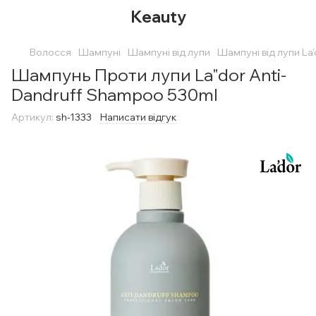
Keauty
Волосся
Шампуні
Шампуні від лупи
Шампуні від лупи La'
Шампунь Проти лупи La"dor Anti-
Dandruff Shampoo 530ml
Артикул:
sh-1333
Написати відгук