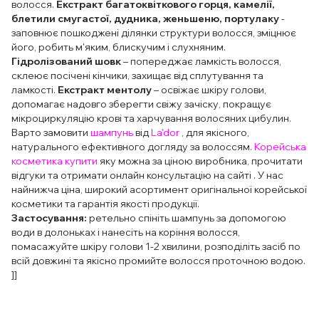
волосся.
Екстракт багатоквіткового горця, камелії,
блетили смугастої, дудника, женьшеню, портулаку
-
заповнює пошкоджені ділянки структури волосся, зміцнює
його, робить м'яким, блискучим і слухняним.
Гідролізований шовк
– попереджає ламкість волосся,
склеює посічені кінчики, захищає від сплутування та
ламкості.
Екстракт ментолу
– освіжає шкіру голови,
допомагає надовго зберегти свіжу зачіску, покращує
мікроциркуляцію крові та харчування волосяних цибулин.
Варто замовити
шампунь
від
La'dor
,
для якісного,
натурального ефективного догляду за волоссям.
Корейська
косметика купити
яку можна за ціною виробника, прочитати
відгуки та отримати онлайн консультацію на сайті . У нас
найнижча ціна, широкий асортимент оригінальної корейської
косметики та гарантія якості продукції.
Застосування:
ретельно спініть шампунь за допомогою
води в долоньках і нанесіть на коріння волосся,
помасажуйте шкіру голови 1-2 хвилини, розподіліть засіб по
всій довжині та якісно промийте волосся проточною водою.
]]