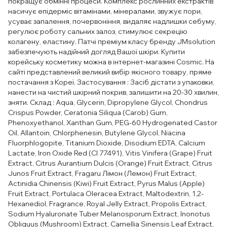
покращує обмінні процеси. Комплекс рослинних екстрактів
насичує епідерміс вітамінами, мінералами, звужує пори,
усуває запалення, почервоніння, видаляє надлишки себуму,
регулює роботу сальних залоз, стимулює секрецію
колагену, еластину. Патчі преміум класу бренду JMsolution
забезпечують надійний догляд Вашої шкіри. Купити
корейську косметику можна в інтернет-магазині Cosmic. На
сайті представлений великий вибір якісного товару, пряме
постачання з Кореї. Застосування : Засіб дістати з упаковки,
нанести на чистий шкірний покрив, залишити на 20-30 хвилин,
зняти. Склад : Aqua, Glycerin, Dipropylene Glycol, Chondrus
Crispus Powder, Ceratonia Siliqua (Carob) Gum,
Phenoxyethanol, Xanthan Gum, PEG-60 Hydrogenated Castor
Oil, Allantoin, Chlorphenesin, Butylene Glycol, Niacina
Fluorphlogopite, Titanium Dioxide, Disodium EDTA, Calcium
Lactate, Iron Oxide Red (CI 77491), Vitis Vinifera (Grape) Fruit
Extract, Citrus Aurantium Dulcis (Orange) Fruit Extract, Citrus
Junos Fruit Extract, Fragaru Лімон (Лемон) Fruit Extract,
Actinidia Chinensis (Kiwi) Fruit Extract, Pyrus Malus (Apple)
Fruit Extract, Portulaca Oleracea Extract, Maltodextrin, 1,2-
Hexanediol, Fragrance, Royal Jelly Extract, Propolis Extract,
Sodium Hyaluronate Tuber Melanosporum Extract, Inonotus
Obliquus (Mushroom) Extract, Camellia Sinensis Leaf Extract,