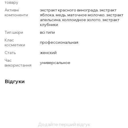
товару
Активні
экстракт красного винограда, экстракт
компоненти
яблока, медь, маточное молочко, экстракт
апельсина, коллоидное золото, экстракт
клубники
Тип шкіри
всі типи
Клас
профессиональная
косметики
Стать
женский
Час
универсальное
використання
Відгуки
Додайте перший відгук