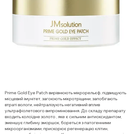
Prime Gold Eye Patch вирівнюють мікрорельєф, підвищують
місцевий імунітет, загоюють мікротріщини, запобігають
втраті вологи, нейтралізують негативний вплив
ультрафіолетового випромінювання. До складу препарату
входить колоїдне золото , яке є сильним антиоксидантом,
зменшує глибину зморшок, бореться з патогенними
мікроорганізмами, прискорює регенерацію клітин,