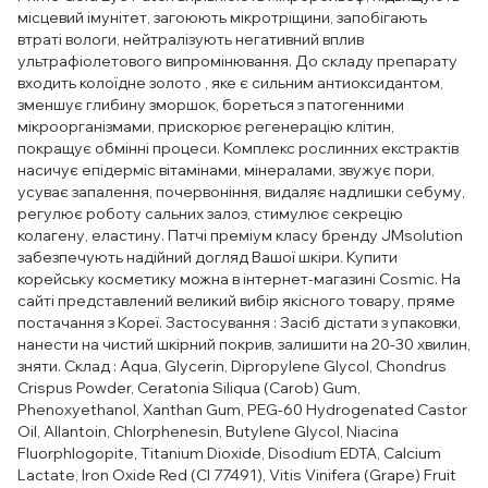
місцевий імунітет, загоюють мікротріщини, запобігають
втраті вологи, нейтралізують негативний вплив
ультрафіолетового випромінювання. До складу препарату
входить колоїдне золото , яке є сильним антиоксидантом,
зменшує глибину зморшок, бореться з патогенними
мікроорганізмами, прискорює регенерацію клітин,
покращує обмінні процеси. Комплекс рослинних екстрактів
насичує епідерміс вітамінами, мінералами, звужує пори,
усуває запалення, почервоніння, видаляє надлишки себуму,
регулює роботу сальних залоз, стимулює секрецію
колагену, еластину. Патчі преміум класу бренду JMsolution
забезпечують надійний догляд Вашої шкіри. Купити
корейську косметику можна в інтернет-магазині Cosmic. На
сайті представлений великий вибір якісного товару, пряме
постачання з Кореї. Застосування : Засіб дістати з упаковки,
нанести на чистий шкірний покрив, залишити на 20-30 хвилин,
зняти. Склад : Aqua, Glycerin, Dipropylene Glycol, Chondrus
Crispus Powder, Ceratonia Siliqua (Carob) Gum,
Phenoxyethanol, Xanthan Gum, PEG-60 Hydrogenated Castor
Oil, Allantoin, Chlorphenesin, Butylene Glycol, Niacina
Fluorphlogopite, Titanium Dioxide, Disodium EDTA, Calcium
Lactate, Iron Oxide Red (CI 77491), Vitis Vinifera (Grape) Fruit