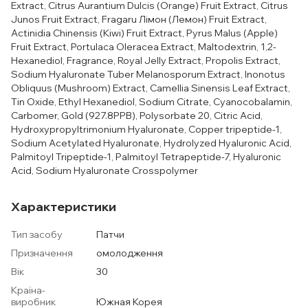
Extract, Citrus Aurantium Dulcis (Orange) Fruit Extract, Citrus
Junos Fruit Extract, Fragaru Лімон (Лемон) Fruit Extract,
Actinidia Chinensis (Kiwi) Fruit Extract, Pyrus Malus (Apple)
Fruit Extract, Portulaca Oleracea Extract, Maltodextrin, 1,2-
Hexanediol, Fragrance, Royal Jelly Extract, Propolis Extract,
Sodium Hyaluronate Tuber Melanosporum Extract, Inonotus
Obliquus (Mushroom) Extract, Camellia Sinensis Leaf Extract,
Tin Oxide, Ethyl Hexanediol, Sodium Citrate, Cyanocobalamin,
Carbomer, Gold (927.8PPB), Polysorbate 20, Citric Acid,
Hydroxypropyltrimonium Hyaluronate, Copper tripeptide-1,
Sodium Acetylated Hyaluronate, Hydrolyzed Hyaluronic Acid,
Palmitoyl Tripeptide-1, Palmitoyl Tetrapeptide-7, Hyaluronic
Acid, Sodium Hyaluronate Crosspolymer
Характеристики
Тип засобу
Патчи
Призначення
омолодження
Вік
30
Країна-
виробник
Южная Корея