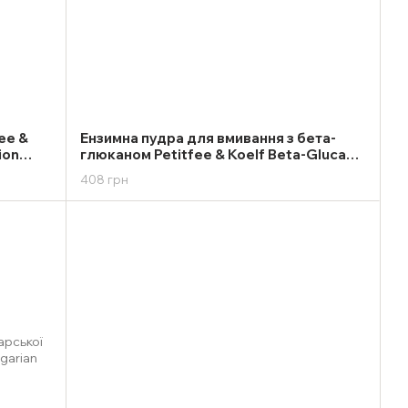
ee &
Ензимна пудра для вмивання з бета-
ion
глюканом Petitfee & Koelf Beta-Glucan
Enzyme Powder Wash 80g
408 грн