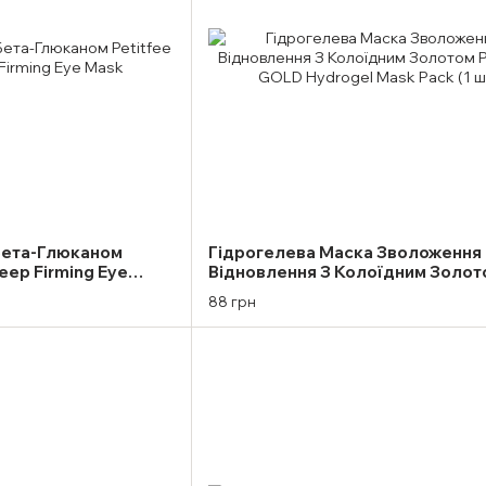
 Бета-Глюканом
Гідрогелева Маска Зволоження 
eep Firming Eye
Відновлення З Колоїдним Золот
Petitfee GOLD Hydrogel Mask Pac
88 грн
шт)