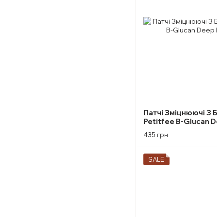
Патчі Зміцнюючі З
Petitfee B-Glucan D
Mask
435 грн
SALE