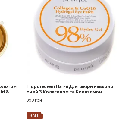
Золотом
Гідрогелеві Патчі Для шкіри навколо
ld &
очей З Колагеном та Коензимом
Petitfee Collagen 98% & Co Q10 Hyd
350 грн
SALE