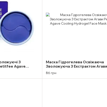
воложуючі З
Маска Гідрогелева Освіжаюча
etitfee Agave
Зволожуюча З Екстрактом Агав
ye Mask
Petitfee Agave Cooling Hydrogel
86 грн
Mask (1 шт)