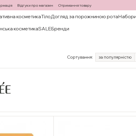
ормація
Відгуки про магазин
Отримання товару
ативна косметика
Тіло
Догляд за порожниною рота
Набори
нська косметика
SALE
Бренди
Сортування:
за популярністю