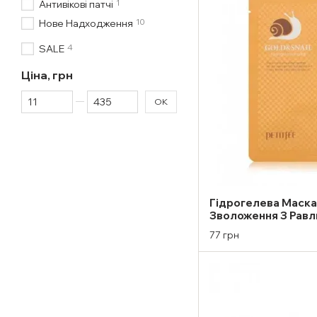
1
Антивікові патчі
10
Нове Надходження
4
SALE
Ціна, грн
Від Ціна, грн
До Ціна, грн
ОК
Гідрогелева Маска
Зволоження З Равл
Колоїдним Золотом 
77 грн
шт)