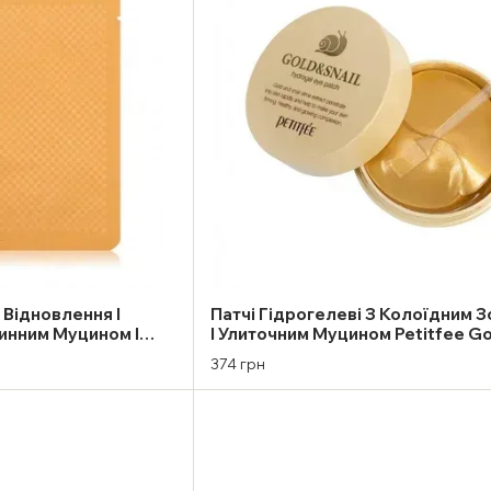
 Відновлення І
Патчі Гідрогелеві З Колоїдним 
инним Муцином І
І Улиточним Муцином Petitfee Go
Petitfee Gold & S (1
Snail 60шт
374 грн