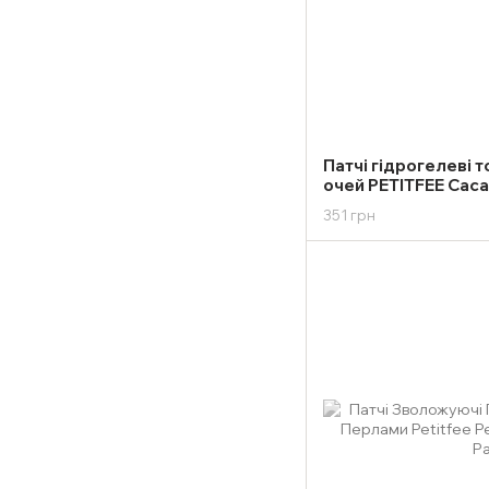
Патчі гідрогелеві т
очей PETITFEE Caca
Hydrogel Eye Patch
351 грн