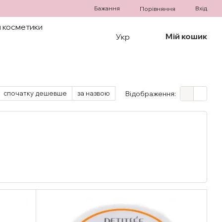
Бажання
Вхід
Порівняння
 косметики
Мій кошик
Укр
спочатку дешевше
за назвою
Відображення: