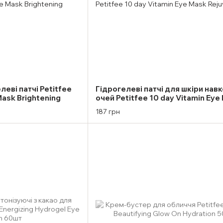
еві патчі Petitfee
Гідрогелеві патчі для шкіри нав
Mask Brightening
очей Petitfee 10 day Vitamin Eye
Rejuvenaitng
187 грн