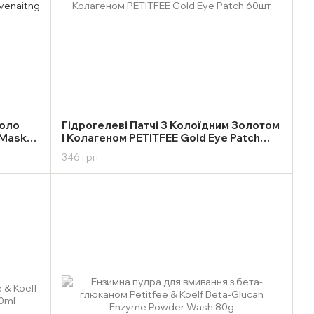
коло
Гідрогелеві Патчі З Колоїдним Золотом
 Mask
І Колагеном PETITFEE Gold Eye Patch
60шт
346 грн