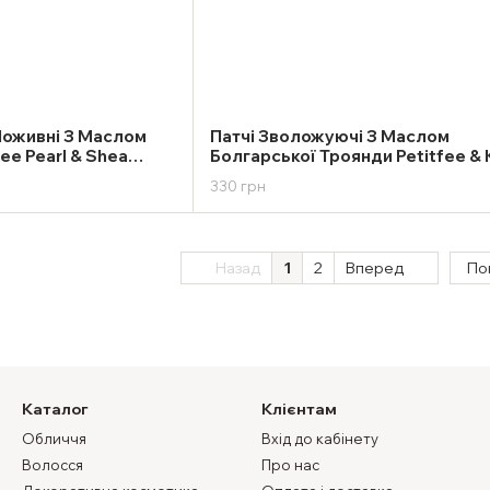
Поживні З Маслом
Патчі Зволожуючі З Маслом
ee Pearl & Shea
Болгарської Троянди Petitfee & 
Ruby & Bulgarian Rose Eye Patch
330 грн
Назад
1
2
Вперед
По
Каталог
Клієнтам
Обличчя
Вхід до кабінету
Волосся
Про нас