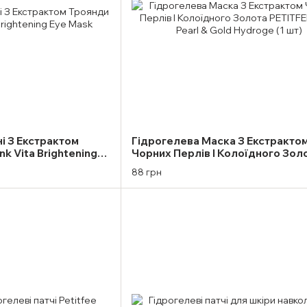
і З Екстрактом
Гідрогелева Маска З Екстракто
nk Vita Brightening
Чорних Перлів І Колоїдного Зол
PETITFEE Black Pearl & Gold Hydr
88 грн
шт)