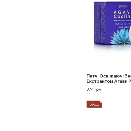
Патчі Освіжаючі З
Екстрактом Агави P
Cooling Hydrogel E
374 грн
SALE