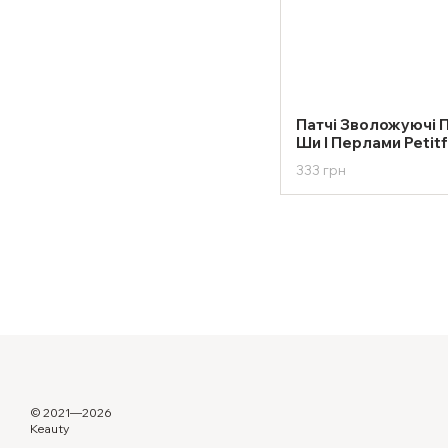
Патчі Зволожуючі 
Ши І Перлами Petitf
Butter Eye Patch
333 грн
© 2021—2026
Keauty