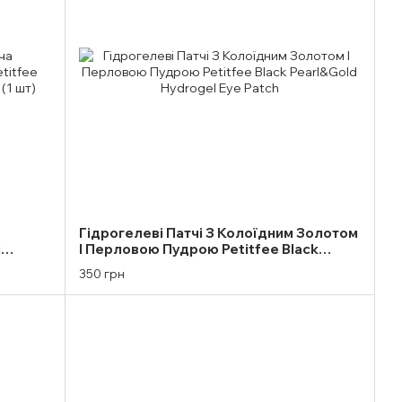
Гідрогелеві Патчі З Колоїдним Золотом
и
І Перловою Пудрою Petitfee Black
 Face
Pearl&Gold Hydrogel Eye Patch
350 грн