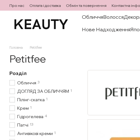
Перейти до основного контенту
Про нас
Оплата і доставка
Обмін та повернення
Контактна інф
Обличчя
Волосся
Декор
Нове Надходження
Япо
Головна
Petitfee
Petitfee
Розділ
3
Обличчя
1
ДОГЛЯД ЗА ОБЛИЧЧЯМ
1
Пілінг-скатка
1
Крем
4
Гідрогелева
13
Патчі
1
Антивікові креми