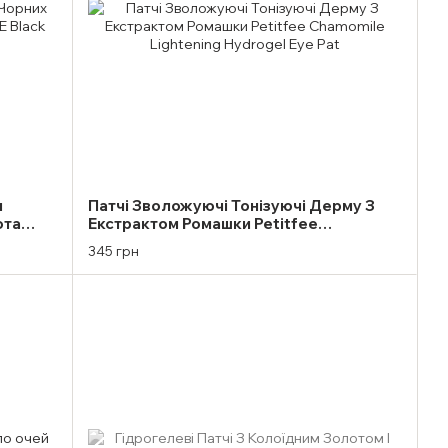
м
Патчі Зволожуючі Тонізуючі Дерму З
ота
Екстрактом Ромашки Petitfee
oge (1
Chamomile Lightening Hydrogel Eye Pat
345 грн