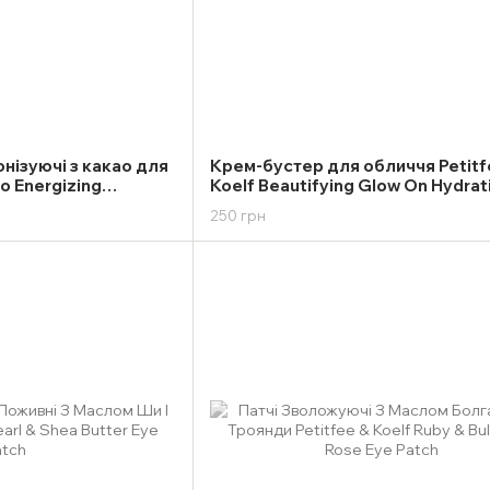
онізуючі з какао для
Крем-бустер для обличчя Petitf
o Energizing
Koelf Beautifying Glow On Hydrat
 60шт
50ml
250 грн