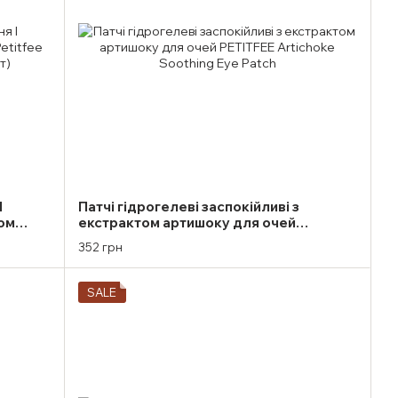
І
Патчі гідрогелеві заспокійливі з
ом
екстрактом артишоку для очей
k (1
PETITFEE Artichoke Soothing Eye Patch
352 грн
SALE