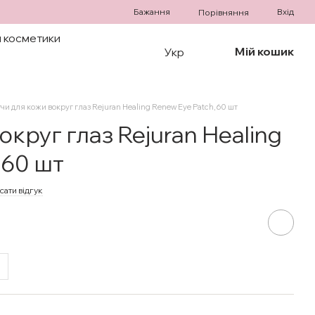
Бажання
Вхід
Порівняння
 косметики
Мій кошик
Укр
чи для кожи вокруг глаз Rejuran Healing Renew Eye Patch, 60 шт
округ глаз Rejuran Healing
 60 шт
сати відгук