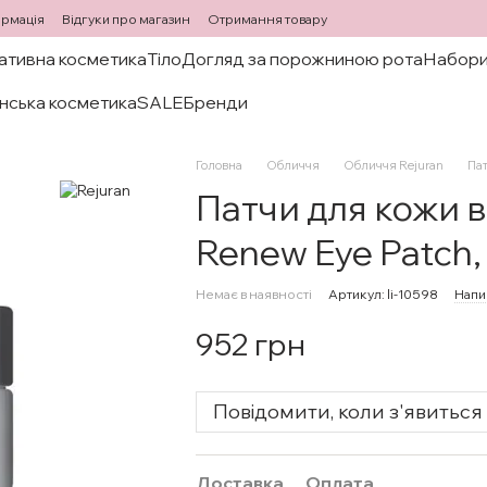
ормація
Відгуки про магазин
Отримання товару
ативна косметика
Тіло
Догляд за порожниною рота
Набори
нська косметика
SALE
Бренди
Головна
Обличчя
Обличчя Rejuran
Пат
Патчи для кожи в
Renew Eye Patch,
Немає в наявності
Артикул: li-10598
Напи
952 грн
Повідомити, коли з'явиться
Доставка
Оплата