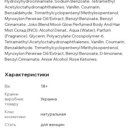
Hydroxyhydrocinnamate, Sodium Benzoate, Tetramethyl
Acetyloctahydronaphthalenes, Vanillin, Coumarin,
Benzaldehyde, Trimethylcyclopentenyl Methylisopentenol,
Myroxylon Pereirae Oil/Extract, Benzyl Benzoate, Benzyl
Cinnamate. Joko Blend Moon Glow Perfumed Body And Hair
Mist Склад (INCI): Alcohol Denat., Aqua (Water), Parfum
(Fragrance), Glycerin, Polyacrylate Crosspolymer-6,
Tetramethyl Acetyloctahydronaphthalenes, Vanillin, Coumarin,
Benzaldehyde, Trimethylcyclopentenyl Methylisopentenol,
Myroxylon Pereirae Oil/Extract, Benzyl Benzoate, D-limonene,
Benzyl Cinnamate, Anise Alcohol, Rose Ketones.
Характеристики
Вік
18+
Країна-
виробник
Украина
товару
Клас
натуральная
косметики
Стать
для женщин