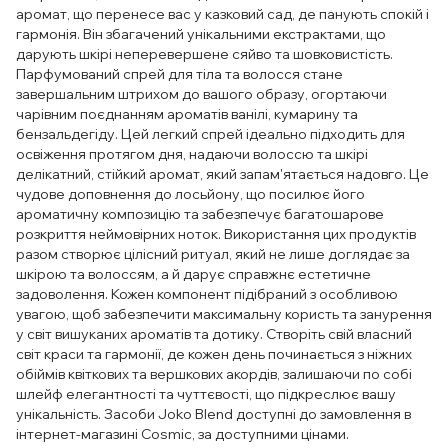
аромат, що перенесе вас у казковий сад, де панують спокій і
гармонія. Він збагачений унікальними екстрактами, що
дарують шкірі неперевершене сяйво та шовковистість.
Парфумований спрей для тіла та волосся стане
завершальним штрихом до вашого образу, огортаючи
чарівним поєднанням ароматів ванілі, кумарину та
бензальдегіду. Цей легкий спрей ідеально підходить для
освіження протягом дня, надаючи волоссю та шкірі
делікатний, стійкий аромат, який запам'ятається надовго. Це
чудове доповнення до лосьйону, що посилює його
ароматичну композицію та забезпечує багатошарове
розкриття неймовірних ноток. Використання цих продуктів
разом створює цілісний ритуал, який не лише доглядає за
шкірою та волоссям, а й дарує справжнє естетичне
задоволення. Кожен компонент підібраний з особливою
увагою, щоб забезпечити максимальну користь та занурення
у світ вишуканих ароматів та дотику. Створіть свій власний
світ краси та гармонії, де кожен день починається з ніжних
обіймів квіткових та вершкових акордів, залишаючи по собі
шлейф елегантності та чуттєвості, що підкреслює вашу
унікальність. Засоби Joko Blend доступні до замовлення в
інтернет-магазині Cosmic, за доступними цінами.