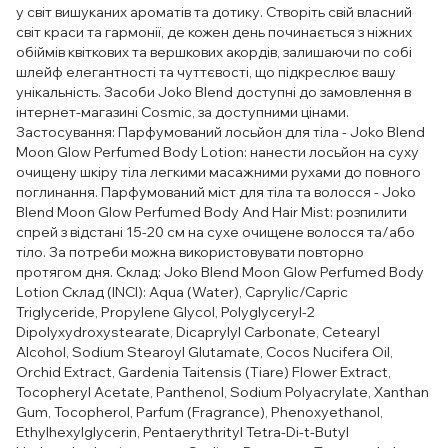
у світ вишуканих ароматів та дотику. Створіть свій власний
світ краси та гармонії, де кожен день починається з ніжних
обіймів квіткових та вершкових акордів, залишаючи по собі
шлейф елегантності та чуттєвості, що підкреслює вашу
унікальність. Засоби Joko Blend доступні до замовлення в
інтернет-магазині Cosmic, за доступними цінами.
Застосування: Парфумований лосьйон для тіла - Joko Blend
Moon Glow Perfumed Body Lotion: нанести лосьйон на суху
очищену шкіру тіла легкими масажними рухами до повного
поглинання. Парфумований міст для тіла та волосся - Joko
Blend Moon Glow Perfumed Body And Hair Mist: розпилити
спрей з відстані 15-20 см на сухе очищене волосся та/або
тіло. За потреби можна використовувати повторно
протягом дня. Склад: Joko Blend Moon Glow Perfumed Body
Lotion Склад (INCI): Aqua (Water), Caprylic/Capric
Triglyceride, Propylene Glycol, Polyglyceryl-2
Dipolyxydroxystearate, Dicaprylyl Carbonate, Cetearyl
Alcohol, Sodium Stearoyl Glutamate, Cocos Nucifera Oil,
Orchid Extract, Gardenia Taitensis (Tiare) Flower Extract,
Tocopheryl Acetate, Panthenol, Sodium Polyacrylate, Xanthan
Gum, Tocopherol, Parfum (Fragrance), Phenoxyethanol,
Ethylhexylglycerin, Pentaerythrityl Tetra-Di-t-Butyl