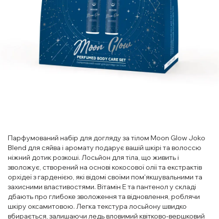
Парфумований набір для догляду за тілом Moon Glow Joko
Blend для сяйва і аромату подарує вашій шкірі та волоссю
ніжний дотик розкоші. Лосьйон для тіла, що живить і
зволожує, створений на основі кокосової олії та екстрактів
орхідеї з гарденією, які відомі своїми пом'якшувальними та
захисними властивостями. Вітамін Е та пантенол у складі
дбають про глибоке зволоження та відновлення, роблячи
шкіру оксамитовою. Легка текстура лосьйону швидко
вбирається, залишаючи ледь вловимий квітково-вершковий