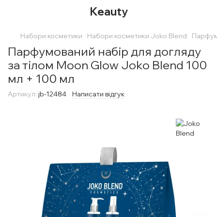
Keauty
Набори косметики
Набори косметики Joko Blend
Парфумо
Парфумований набір для догляду
за тілом Moon Glow Joko Blend 100
мл + 100 мл
Артикул:
jb-12484
Написати відгук