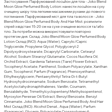
Застосування: Парфумований лосьйон для тіла - Joko Blend
Moon Glow Perfumed Body Lotion: нанести лосьйон на суху
очищену шкіру тіла легкими масажними рухами до повного
поглинання. Парфумований міст для тіла та волосся - Joko
Blend Moon Glow Perfumed Body And Hair Mist: розпилити
спрей з відстані 15-20 см на сухе очищене волосся та/або
тіло. За потреби можна використовувати повторно
протягом дня. Склад: Joko Blend Moon Glow Perfumed Body
Lotion Склад (INCI): Aqua (Water), Caprylic/Capric
Triglyceride, Propylene Glycol, Polyglyceryl-2
Dipolyxydroxystearate, Dicaprylyl Carbonate, Cetearyl
Alcohol, Sodium Stearoyl Glutamate, Cocos Nucifera Oil,
Orchid Extract, Gardenia Taitensis (Tiare) Flower Extract,
Tocopheryl Acetate, Panthenol, Sodium Polyacrylate, Xanthan
Gum, Tocopherol, Parfum (Fragrance), Phenoxyethanol,
Ethylhexylglycerin, Pentaerythrityl Tetra-Di-t-Butyl
Hydroxyhydrocinnamate, Sodium Benzoate, Tetramethyl
Acetyloctahydronaphthalenes, Vanillin, Coumarin,
Benzaldehyde, Trimethylcyclopentenyl Methylisopentenol,
Myroxylon Pereirae Oil/Extract, Benzyl Benzoate, Benzyl
Cinnamate. Joko Blend Moon Glow Perfumed Body And Hair
Mist Склад (INCI): Alcohol Denat., Aqua (Water), Parfum
(Fragrance), Glycerin, Polyacrylate Crosspolymer-6,