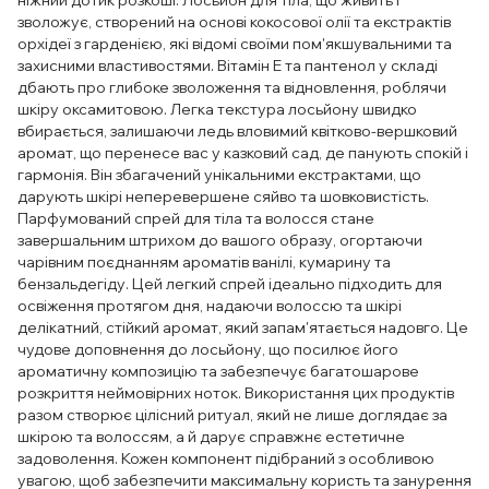
ніжний дотик розкоші. Лосьйон для тіла, що живить і
зволожує, створений на основі кокосової олії та екстрактів
орхідеї з гарденією, які відомі своїми пом'якшувальними та
захисними властивостями. Вітамін Е та пантенол у складі
дбають про глибоке зволоження та відновлення, роблячи
шкіру оксамитовою. Легка текстура лосьйону швидко
вбирається, залишаючи ледь вловимий квітково-вершковий
аромат, що перенесе вас у казковий сад, де панують спокій і
гармонія. Він збагачений унікальними екстрактами, що
дарують шкірі неперевершене сяйво та шовковистість.
Парфумований спрей для тіла та волосся стане
завершальним штрихом до вашого образу, огортаючи
чарівним поєднанням ароматів ванілі, кумарину та
бензальдегіду. Цей легкий спрей ідеально підходить для
освіження протягом дня, надаючи волоссю та шкірі
делікатний, стійкий аромат, який запам'ятається надовго. Це
чудове доповнення до лосьйону, що посилює його
ароматичну композицію та забезпечує багатошарове
розкриття неймовірних ноток. Використання цих продуктів
разом створює цілісний ритуал, який не лише доглядає за
шкірою та волоссям, а й дарує справжнє естетичне
задоволення. Кожен компонент підібраний з особливою
увагою, щоб забезпечити максимальну користь та занурення