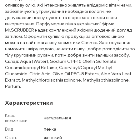
оливкову олію, які інтенсивно живлять епідерміс вітамінами,
забезпечують утримування необхідної вологи, не
допускаючи появу сухості та шорсткості шкіри після
використання. Парфумерна пінка української фірми
Mr.SCRUBBER надає комплексний якісний щоденний догляд
за тілом. Оформити купівлю продукції за оптовою ціною
можна на сайті магазину косметики Cosmic. Застосування:
намочити шкіру водою, нанести пінку і добре розподілити по
тілу круговими рухами, потім добре змити залишки засобу.
Склад: Aqua (Water), Sodium C14-16 Olefin Sulfonate,
Cocamidopropyl Betaine, Capryloyl/Caproyl Methyl
Glucamide, Citric Acid, Olive Oil PEG-8 Esters, Aloe Vera Leaf
Extract, Methylchloroisothiazolinone, Methylisothiazolinone,
Parfum.
Характеристики
Клас
натуральная
косметики
Вид
пенка
Стать
женский