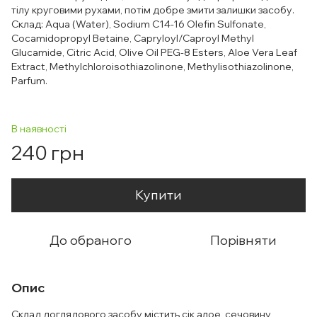
тілу круговими рухами, потім добре змити залишки засобу.
Склад: Aqua (Water), Sodium C14-16 Olefin Sulfonate,
Cocamidopropyl Betaine, Capryloyl/Caproyl Methyl
Glucamide, Citric Acid, Olive Oil PEG-8 Esters, Aloe Vera Leaf
Extract, Methylchloroisothiazolinone, Methylisothiazolinone,
Parfum.
В наявності
240 грн
Купити
До обраного
Порівняти
Опис
Склад доглядового засобу містить сік алое, сечовину,