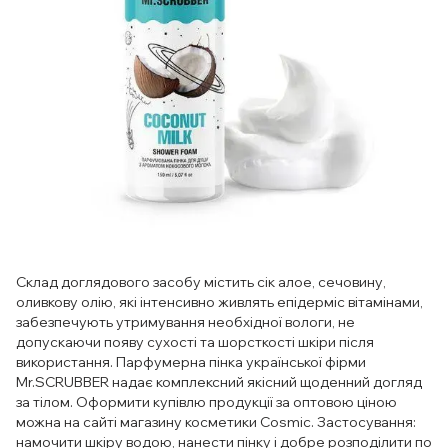
Склад доглядового засобу містить сік алое, сечовину,
оливкову олію, які інтенсивно живлять епідерміс вітамінами,
забезпечують утримування необхідної вологи, не
допускаючи появу сухості та шорсткості шкіри після
використання. Парфумерна пінка української фірми
Mr.SCRUBBER надає комплексний якісний щоденний догляд
за тілом. Оформити купівлю продукції за оптовою ціною
можна на сайті магазину косметики Cosmic. Застосування:
намочити шкіру водою, нанести пінку і добре розподілити по