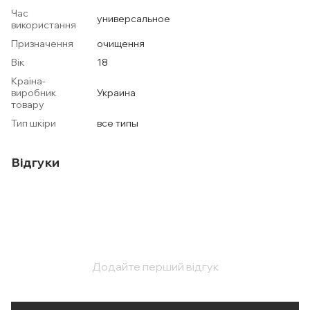
Час
универсальное
використання
Призначення
очищення
Вік
18
Країна-
виробник
Украина
товару
Тип шкіри
все типы
Відгуки
Додайте перший відгук