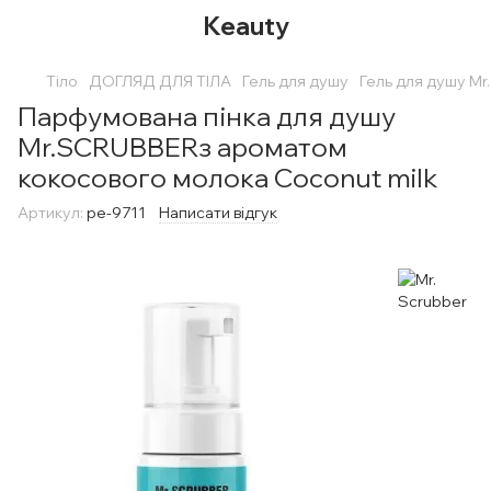
Keauty
Тіло
ДОГЛЯД ДЛЯ ТІЛА
Гель для душу
Гель для душу Mr
Парфумована пінка для душу
Mr.SCRUBBERз ароматом
кокосового молока Coconut milk
Артикул:
pe-9711
Написати відгук