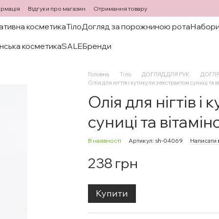
ормація
Відгуки про магазин
Отримання товару
ативна косметика
Тіло
Догляд за порожниною рота
Набори
нська косметика
SALE
Бренди
Головна
Тіло
ДОГЛЯД ДЛЯ РУК
ДОГЛЯ
Олія для нігтів і кутикули з екстрактом суниці та в
Олія для нігтів і
суниці та вітамін
В наявності
Артикул: sh-04069
Написати 
238 грн
Купити