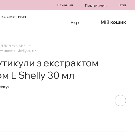
Бажання
Вхід
Порівняння
 косметики
Мій кошик
Укр
Д ДЛЯ РУК SHELLY
ітаміном Е Shelly 30 мл
 кутикули з екстрактом
ом Е Shelly 30 мл
відгук