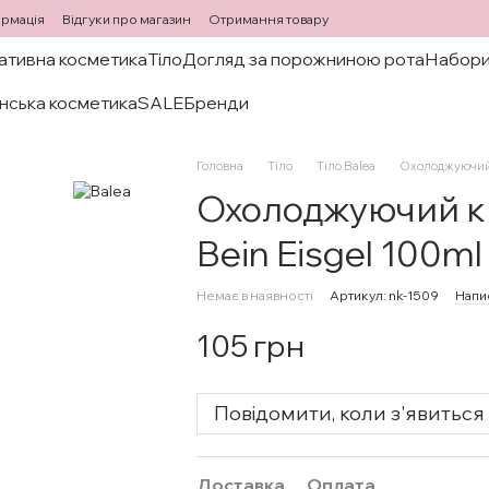
ормація
Відгуки про магазин
Отримання товару
ативна косметика
Тіло
Догляд за порожниною рота
Набори
нська косметика
SALE
Бренди
Головна
Тіло
Тіло Balea
Охолоджуючий к
Охолоджуючий кр
Bein Eisgel 100ml
Немає в наявності
Артикул: nk-1509
Напис
105 грн
Повідомити, коли з'явиться
Доставка
Оплата