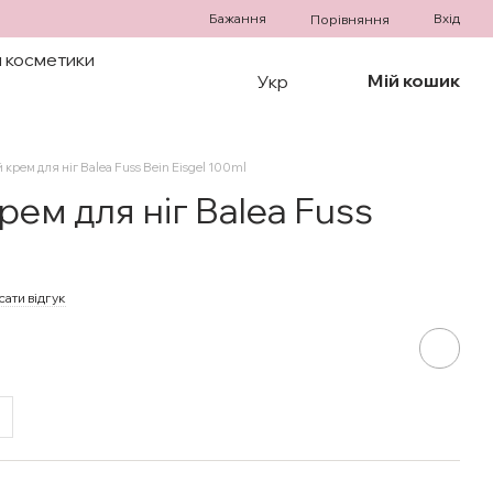
Бажання
Вхід
Порівняння
 косметики
Мій кошик
Укр
рем для ніг Balea Fuss Bein Eisgel 100ml
ем для ніг Balea Fuss
ати відгук