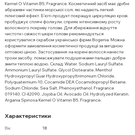
Kernel O Vitamin B5, Fragrance. Косметичний засіб має дрібні
абразивні частинки морської солі, які надають легкий
пілінговий ефект. Б'юті-продукт покращує циркуляцію крові,
пробуджує сплячі фолікули, сприяє інтенсивному росту
волосяного покриву голови. Для збереження відчуття
чистоти і свіжості шкіри голови рекомендується
користуватися скрабом української фірми Bogenia. Можна
оформити замовлення косметичної продукції за вигідною
оптовою ціною. Застосування: на корені волосся нанести
трохи засобу, помасажувати подушечками пальців і добре
змити теплою водою. Склад: Water, Sodium Lauryl Sulfate,
Ammonium Lauryl Sulfate, Glycol Distearate, Menthol
Hydroxypropyl Guar Hydroxypropyltrimonium Chloride,
Polyquaternium-10, Cocamide DEA Cocamidopropyl Betaine,
Sodium Chloride, Sea Salt, Phenoxyethanol, Fragrance
019140, CI 42090, Jojoba Oil, Avocado Oil, Hydrolyzed Keratin,
Argania Spinosa Kernel O Vitamin B5, Fragrance.
Характеристики
Вік
18