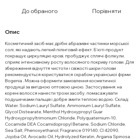
До обраного
Порівняти
Опис
Косметичний засіб має дрібні абразивні частинки морської
солі, які надають легкий пілінговий ефект. Б'юті-продукт
покращує циркуляцію крові, пробуджує сплячі фолікули,
сприяє інтенсивному росту волосяного покриву голови. Для
збереження відчуття чистоти і свіжості шкіри голови
рекомендується користуватися скрабом української фірми
Bogenia . Можна оформити замовлення косметичної
продукції за вигідною оптовою ціною. Застосування: на
корені волосся нанести трохи засобу, помасажувати
подушечками пальців і добре змити теплою водою. Склад:
Water, Sodium Lauryl Sulfate, Ammonium Lauryl Sulfate,
Glycol Distearate, Menthol Hydroxypropyl Guar
Hydroxypropyltrimonium Chloride, Polyquaternium-10,
Cocamide DEA Cocamidopropyl Betaine, Sodium Chloride,
Sea Salt, Phenoxyethanol, Fragrance 019140, CI 42090,
Jojoba Oil, Avocado Oil, Hydrolyzed Keratin, Argania Spinosa