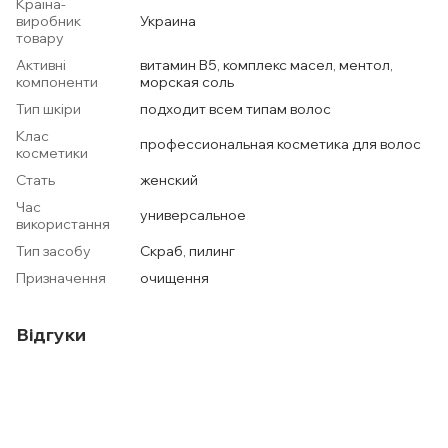
Країна-
виробник
Украина
товару
Активні
витамин В5, комплекс масел, ментол,
компоненти
морская соль
Тип шкіри
подходит всем типам волос
Клас
профессиональная косметика для волос
косметики
Стать
женский
Час
универсальное
використання
Тип засобу
Скраб, пилинг
Призначення
очищення
Відгуки