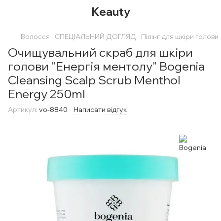
Keauty
Волосся
СПЕЦІАЛЬНИЙ ДОГЛЯД
Пілінг для шкіри голови
Очищувальний скраб для шкіри
голови "Енергія ментолу" Bogenia
Cleansing Scalp Scrub Menthol
Energy 250ml
Артикул:
vo-8840
Написати відгук