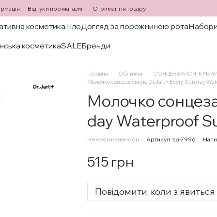
ормація
Відгуки про магазин
Отримання товару
ативна косметика
Тіло
Догляд за порожниною рота
Набори
нська косметика
SALE
Бренди
Головна
Обличчя
СОНЦЕЗАХИСНІ КРЕМ
Молочко сонцезахисне Dr.Jart+ Every Sun day Wat
Молочко сонцезах
day Waterproof S
Немає в наявності
Артикул: so-7996
Напи
515 грн
Повідомити, коли з'явиться