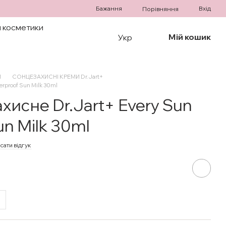
Бажання
Вхід
Порівняння
 косметики
Мій кошик
Укр
И
СОНЦЕЗАХИСНІ КРЕМИ Dr. Jart+
erproof Sun Milk 30ml
исне Dr.Jart+ Every Sun
un Milk 30ml
сати відгук