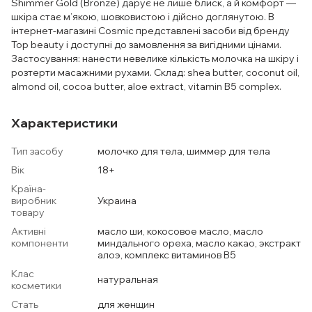
Shimmer Gold (Bronze) дарує не лише блиск, а й комфорт —
шкіра стає м’якою, шовковистою і дійсно доглянутою. В
інтернет-магазині Cosmic представлені засоби від бренду
Top beauty і доступні до замовлення за вигідними цінами.
Застосування: нанести невелике кількість молочка на шкіру і
розтерти масажними рухами. Склад: shea butter, coconut oil,
almond oil, cocoa butter, aloe extract, vitamin B5 complex.
Характеристики
Тип засобу
молочко для тела, шиммер для тела
Вік
18+
Країна-
виробник
Украина
товару
Активні
масло ши, кокосовое масло, масло
компоненти
миндального ореха, масло какао, экстракт
алоэ, комплекс витаминов В5
Клас
натуральная
косметики
Стать
для женщин