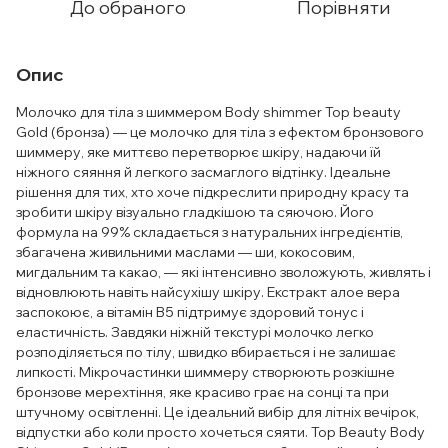
До обраного
Порівняти
Опис
Молочко для тіла з шиммером Body shimmer Top beauty
Gold (бронза) — це молочко для тіла з ефектом бронзового
шиммеру, яке миттєво перетворює шкіру, надаючи їй
ніжного сяяння й легкого засмаглого відтінку. Ідеальне
рішення для тих, хто хоче підкреслити природну красу та
зробити шкіру візуально гладкішою та сяючою. Його
формула на 99% складається з натуральних інгредієнтів,
збагачена живильними маслами — ши, кокосовим,
мигдальним та какао, — які інтенсивно зволожують, живлять і
відновлюють навіть найсухішу шкіру. Екстракт алое вера
заспокоює, а вітамін В5 підтримує здоровий тонус і
еластичність. Завдяки ніжній текстурі молочко легко
розподіляється по тілу, швидко вбирається і не залишає
липкості. Мікрочастинки шиммеру створюють розкішне
бронзове мерехтіння, яке красиво грає на сонці та при
штучному освітленні. Це ідеальний вибір для літніх вечірок,
відпустки або коли просто хочеться сяяти. Top Beauty Body