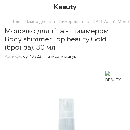
Keauty
Тіло
Шимер для тіла
Шимер для тіла TOP BEAUTY
Молоч
Молочко для тіла з шиммером
Body shimmer Top beauty Gold
(бронза), 30 мл
Артикул:
еу-47322
Написати відгук