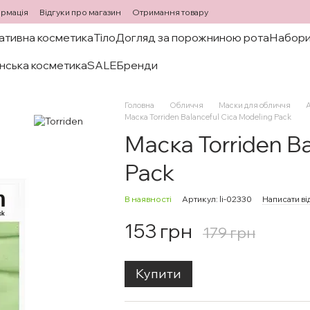
ормація
Відгуки про магазин
Отримання товару
ативна косметика
Тіло
Догляд за порожниною рота
Набори
нська косметика
SALE
Бренди
Головна
Обличчя
Маски для обличчя
А
Маска Torriden Balanceful Cica Modeling Pack
Маска Torriden Ba
Pack
В наявності
Артикул: li-02330
Написати ві
153 грн
179 грн
Купити