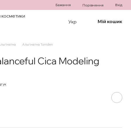
Бажання
Вхід
Порівняння
 косметики
Мій кошик
Укр
льгінатна
Альгінатна Torriden
lanceful Cica Modeling
дгук