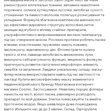
Інноваційна маска 8 Seconds Salon Super Mild Hair Mask
реконструює епітеліальні тканини, заповнює міжклітинні
порожнечі, склеює кутикулярні лусочки, запобігає сухості,
стоншенню та ламкості волосків, полегшує розчісування та
укладання. Формула збагачена комплексом амінокислот ,
що ефективно відновлює структуру волосяних ниток,
захищає від згубного впливу стайлінг-препаратів,
ультрафіолетового випромінювання, високих температур
під час створення зачіски. Рослинні протеїни роблять пасма
м'якими, еластичними, пружними, мають поживну,
зволожуючу, відновлюючу дію. Фітоекстракти полину
гіркого, м'яти, лаванди запобігають виникненню лупи,
виконують себорегулюючу функцію, зміцнюють фолікули,
пригнічують розвиток патогенної мікрофлори, знімають
свербіж та запалення. Завдяки унікальному складу, маску-
філер можна використовувати навіть під час вагітності та
лактації. Купити високоефективну маску знаменитого
південнокорейського бренду Masil можна в інтернет-
магазині Cosmic. Застосування : Невелику порцію філлера
нанесіть на чисті, вологі пасма, рівномірно розподіліть
препарат по всій довжині. Злегка помасажуйте та змийте
проточною водою. Якщо шевелюра дуже пошкоджена,
варто збільшити час дії до 3 хвилин. Склад : Dipropylene