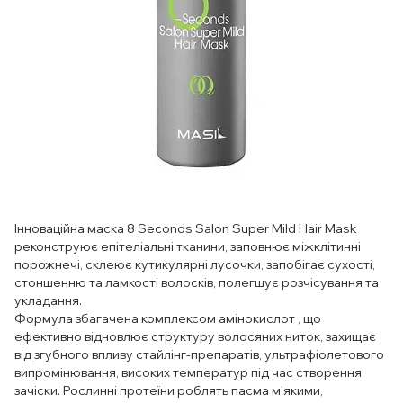
Інноваційна маска 8 Seconds Salon Super Mild Hair Mask
реконструює епітеліальні тканини, заповнює міжклітинні
порожнечі, склеює кутикулярні лусочки, запобігає сухості,
стоншенню та ламкості волосків, полегшує розчісування та
укладання.
Формула збагачена комплексом амінокислот , що
ефективно відновлює структуру волосяних ниток, захищає
від згубного впливу стайлінг-препаратів, ультрафіолетового
випромінювання, високих температур під час створення
зачіски. Рослинні протеїни роблять пасма м'якими,