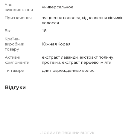
Час
универсальное
використання
Призначення
зміцнення волосся, відновлення кінчиків
волосся
Вік
18
Країна-
виробник
Южная Корея
товару
Активні
екстракт лаванди, екстракт полину,
компоненти
протеїни, екстракт перцевої м'яти
Тип шкіри
для поврежденных волос
Відгуки
Додайте перший відгук