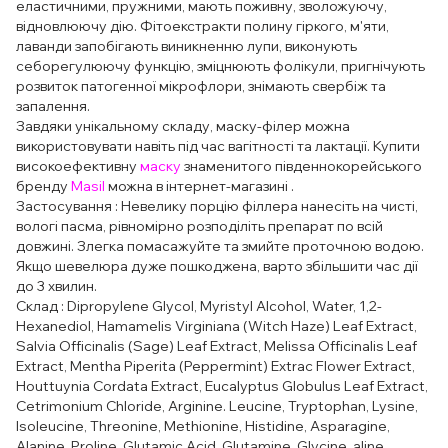
еластичними, пружними, мають поживну, зволожуючу,
відновлюючу дію. Фітоекстракти полину гіркого, м'яти,
лаванди запобігають виникненню лупи, виконують
себорегулюючу функцію, зміцнюють фолікули, пригнічують
розвиток патогенної мікрофлори, знімають свербіж та
запалення.
Завдяки унікальному складу, маску-філер можна
використовувати навіть під час вагітності та лактації. Купити
високоефективну
маску
знаменитого південнокорейського
бренду
Masil
можна в інтернет-магазині .
Застосування : Невелику порцію філлера нанесіть на чисті,
вологі пасма, рівномірно розподіліть препарат по всій
довжині. Злегка помасажуйте та змийте проточною водою.
Якщо шевелюра дуже пошкоджена, варто збільшити час дії
до 3 хвилин.
Склад : Dipropylene Glycol, Myristyl Alcohol, Water, 1,2-
Hexanediol, Hamamelis Virginiana (Witch Haze) Leaf Extract,
Salvia Officinalis (Sage) Leaf Extract, Melissa Officinalis Leaf
Extract, Mentha Piperita (Peppermint) Extrac Flower Extract,
Houttuynia Cordata Extract, Eucalyptus Globulus Leaf Extract,
Cetrimonium Chloride, Arginine. Leucine, Tryptophan, Lysine,
Isoleucine, Threonine, Methionine, Histidine, Asparagine,
Alanine, Proline, Glutamic Acid, Glutamine, Glycine, aline,