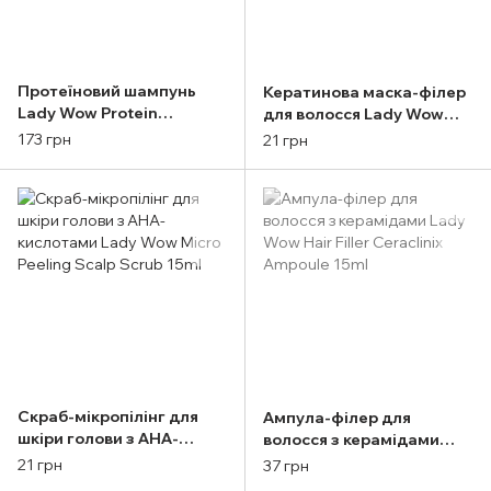
Протеїновий шампунь
Кератинова маска-філер
Lady Wow Protein
для волосся Lady Wow
Ampoule 350ml
Keratin Ampoule 15ml
173 грн
21 грн
Скраб-мікропілінг для
Ампула-філер для
шкіри голови з AHA-
волосся з керамідами
кислотами Lady Wow
Lady Wow Hair Filler
21 грн
37 грн
Micro Peeling Scalp Scrub
Ceraclinix Ampoule 15ml