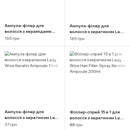
Ампула-філер для
Ампула-філер для
волосся з керамідами
волосся з кератином Lady
Lady Wow Hair Filler
Wow Keratin Ampoule
165 грн
165 грн
Ceraclinix Ampoule 100ml
100ml
Ампула-філер для
Філлер-спрей 15 в 1 для
волосся з кератином Lady
волосся з кератином Lady
Wow Keratin Ampoule
Wow Hair Filler-Spray
37 грн
88 грн
15ml
Keratin Ampoule 200ml