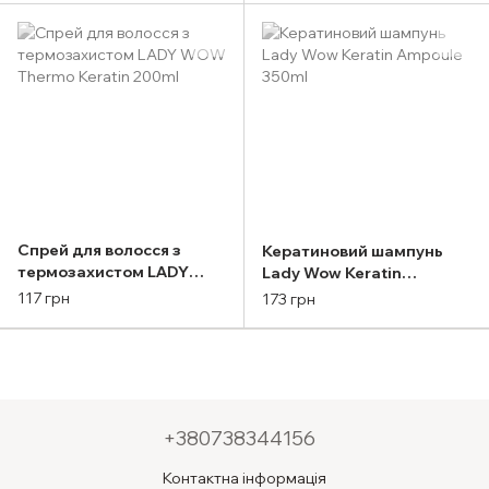
15ml
Cпрей для волосся з
Кератиновий шампунь
термозахистом LADY
Lady Wow Keratin
WOW Thermo Keratin
Ampoule 350ml
117 грн
173 грн
200ml
+380738344156
Контактна інформація