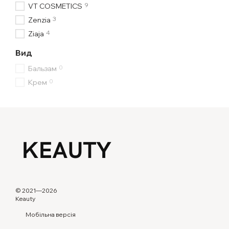
9
VT COSMETICS
3
Zenzia
4
Ziaja
Вид
0
Бальзам
0
Крем
© 2021—2026
Keauty
Мобільна версія