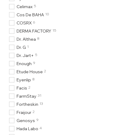
5
Celimax
10
Cos De BAHA
6
COSRX
15
DERMA FACTORY
8
Dr. Althea
1
Dr. G
5
Dr. Jart+
9
Enough
2
Etude House
8
Eyenlip
2
Facis
31
FarmStay
13
Fortheskin
2
Fraijour
9
Genosys
4
Hada Labo