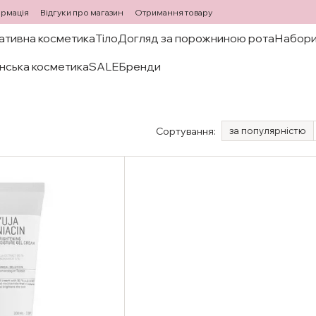
ормація
Відгуки про магазин
Отримання товару
ативна косметика
Тіло
Догляд за порожниною рота
Набори
нська косметика
SALE
Бренди
Сортування:
за популярністю