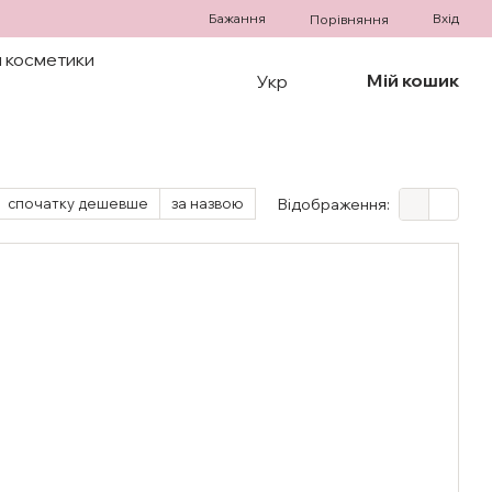
Бажання
Вхід
Порівняння
 косметики
Мій кошик
Укр
спочатку дешевше
за назвою
Відображення: