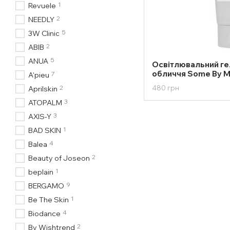
1
Revuele
2
NEEDLY
5
3W Clinic
2
ABIB
5
ANUA
Освітлювальний ге
обличчя Some By Mi 
7
A'pieu
Brightening Moistu
2
480 грн
Aprilskin
3
ATOPALM
3
AXIS-Y
1
BAD SKIN
4
Balea
2
Beauty of Joseon
1
beplain
9
BERGAMO
1
Be The Skin
4
Biodance
2
By Wishtrend