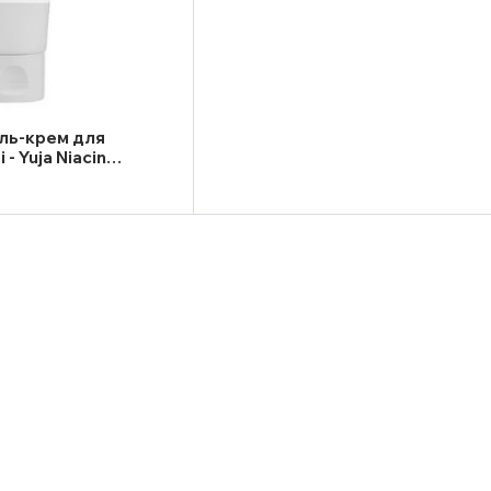
ль-крем для
- Yuja Niacin
re Gel Cream 100ml