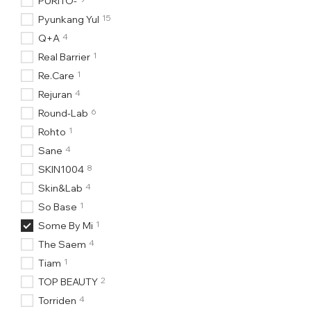
PURITO-
15
Pyunkang Yul
4
Q+A
1
Real Barrier
1
Re.Care
4
Rejuran
6
Round-Lab
1
Rohto
4
Sane
8
SKIN1004
4
Skin&Lab
1
So Base
1
Some By Mi
4
The Saem
1
Tiam
2
TOP BEAUTY
4
Torriden