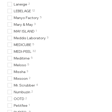
2
Laneige
12
LEBELAGE
5
Manyo Factory
3
Mary & May
1
MAY ISLAND
3
Meddis Laboratory
5
MEDICUBE
32
MEDI-PEEL
5
Meditime
5
Meloso
3
Missha
2
Mixsoon
4
Mr. Scrubber
2
Numbuzin
2
OOTD
1
Petitfee
9