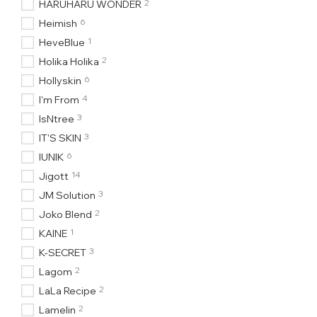
2
HARUHARU WONDER
6
Heimish
1
HeveBlue
2
Holika Holika
6
Hollyskin
4
I'm From
3
IsNtree
3
IT'S SKIN
6
IUNIK
14
Jigott
3
JM Solution
2
Joko Blend
1
KAINE
3
K-SECRET
2
Lagom
2
LaLa Recipe
2
Lamelin