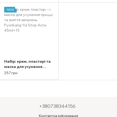
(tube) 120ml
NEW
Набір: крем, пластирі та
маска для усунення
прищів та зняття
257 грн
запалень Pyunkang Yul
Stop Acne 45ml+15
+380738344156
Контактна інформація