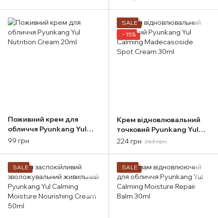
Шкіри Pyunkang Yul
Calming Moisture Barrier
Pyunkang Yul ACNE
Cream 50ml
Cream
SALE
−15%
Поживний крем для
Крем відновлювальний
обличчя Pyunkang Yul
точковий Pyunkang Yul
Nutrition Cream 20ml
Calming Madecasoside
99 грн
224 грн
263 грн
Spot Cream 30ml
SALE
SALE