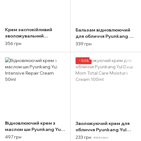
Крем заспокійливий
Бальзам відновлюючий
зволожувальний
для обличчя Pyunkang Yul
живильний Pyunkang Yul
Calming Moisture Repair
356 грн
339 грн
Calming Moisture
Balm 30ml
Nourishing Cream 50ml
−50%
Відновлюючий крем з
Зволожуючий крем для
маслом ши Pyunkang Yul
обличчя Pyunkang Yul
Intensive Repair Cream
Dear Mom Total Care
497 грн
233 грн
466 грн