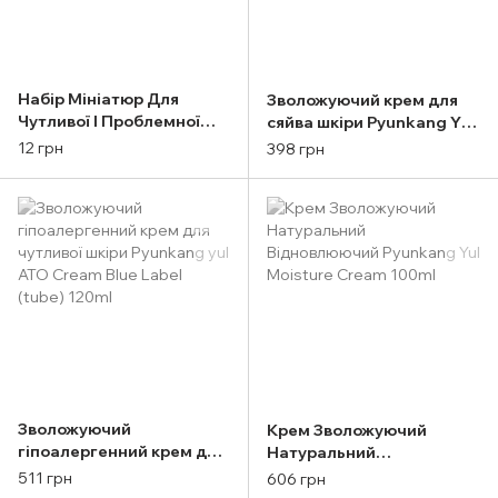
Набір Мініатюр Для
Зволожуючий крем для
Чутливої І Проблемної
сяйва шкіри Pyunkang Yul
Шкіри 4-в-1: Есенція-
Brightening Radiance
12 грн
398 грн
Тонер, Олія, Гель, Крем
Cream 50ml
Pyunkang Yul (
Зволожуючий
Крем Зволожуючий
гіпоалергенний крем для
Натуральний
чутливої шкіри Pyunkang
Відновлюючий Pyunkang
511 грн
606 грн
yul ATO Cream Blue Label
Yul Moisture Cream 100ml