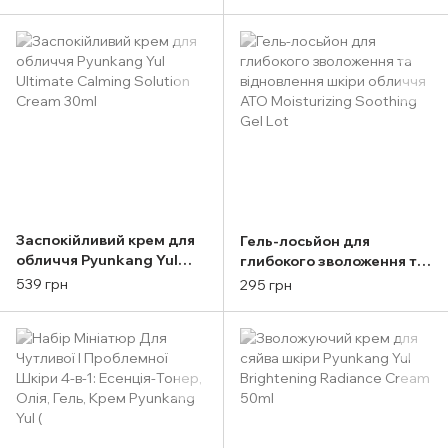
50ml
Moisture Cream 100ml
Заспокійливий крем для
Гель-лосьйон для
обличчя Pyunkang Yul
глибокого зволоження та
Ultimate Calming Solution
відновлення шкіри
539 грн
295 грн
Cream 30ml
обличчя ATO Moisturizing
Soothing Gel Lot