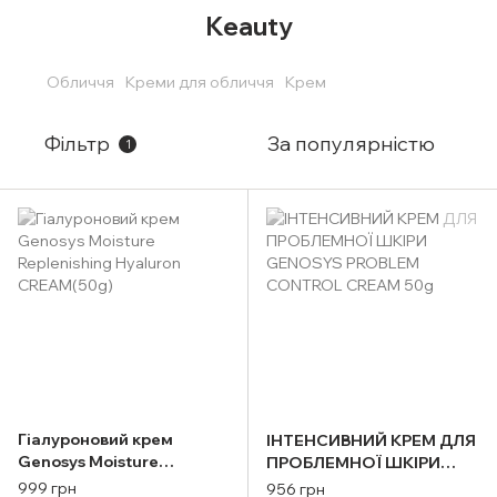
Keauty
Обличчя
Креми для обличчя
Крем
Фільтр
За популярністю
1
Гіалуроновий крем
ІНТЕНСИВНИЙ КРЕМ ДЛЯ
Genosys Moisture
ПРОБЛЕМНОЇ ШКІРИ
Replenishing Hyaluron
GENOSYS PROBLEM
999 грн
956 грн