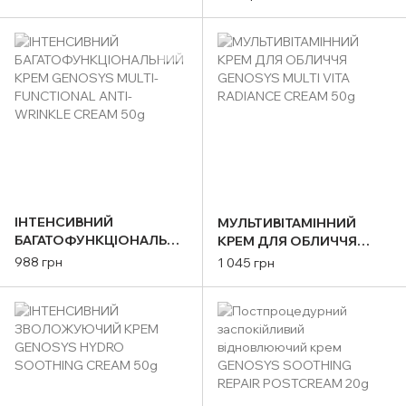
CREAM(50g)
CONTROL CREAM 50g
ІНТЕНСИВНИЙ
МУЛЬТИВІТАМІННИЙ
БАГАТОФУНКЦІОНАЛЬНИ
КРЕМ ДЛЯ ОБЛИЧЧЯ
Й КРЕМ GENOSYS MULTI-
GENOSYS MULTI VITA
988 грн
1 045 грн
FUNCTIONAL ANTI-
RADIANCE CREAM 50g
WRINKLE CREAM 50g