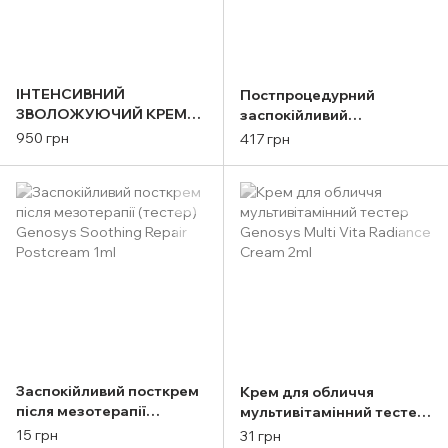
ІНТЕНСИВНИЙ
Постпроцедурний
ЗВОЛОЖУЮЧИЙ КРЕМ
заспокійливий
GENOSYS HYDRO
відновлюючий крем
950 грн
417 грн
SOOTHING CREAM 50g
GENOSYS SOOTHING
REPAIR POSTCREAM 20g
Заспокійливий посткрем
Крем для обличчя
після мезотерапії
мультивітамінний тестер
(тестер) Genosys
Genosys Multi Vita
15 грн
31 грн