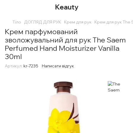
Keauty
Тіло
ДОГЛЯД ДЛЯ РУК
Крем для рук
Крем для рук The
Крем парфумований
зволожувальний для рук The Saem
Perfumed Hand Moisturizer Vanilla
30ml
Артикул:
kr-7235
Написати відгук