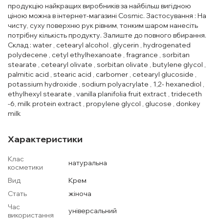
продукцію найкращих виробників за найбільш вигідною
ціною можна в інтернет-магазині Cosmic. Застосування : На
чисту, суху поверхню рук рівним, тонким шаром нанесіть
потрібну кількість продукту. Залиште до повного вбирання.
Склад : water , cetearyl alcohol , glycerin , hydrogenated
polydecene , cetyl ethylhexanoate , fragrance , sorbitan
stearate , cetearyl olivate , sorbitan olivate , butylene glycol ,
palmitic acid , stearic acid , carbomer , cetearyl glucoside ,
potassium hydroxide , sodium polyacrylate , 1,2- hexanediol ,
ethylhexyl stearate , vanilla planifolia fruit extract , trideceth
-6, milk protein extract , propylene glycol , glucose , donkey
milk
Характеристики
Клас
натуральна
косметики
Вид
Крем
Стать
жіноча
Час
універсальний
використання