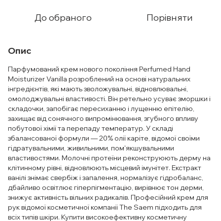
До обраного
Порівняти
Опис
Парфумований крем нового покоління Perfumed Hand
Moisturizer Vanilla розроблений на основі натуральних
інгредієнтів, які мають зволожувальні, відновлювальні,
омолоджувальні властивості. Він ретельно усуває зморшки і
складочки, запобігає пересиханню і лущенню епітелію,
захищає від сонячного випромінювання, згубного впливу
побутової хімії та перепаду температур. У складі
збалансованої формули — 20% олії каріте, відомої своїми
гідратувальними, живильними, пом'якшувальними
властивостями. Молочні протеїни реконструюють дерму на
клітинному рівні, відновлюють місцевий імунітет. Екстракт
ванілі знімає свербіж і запалення, нормалізує гідробаланс,
дбайливо освітлює гіперпігментацію, вирівнює тон дерми,
знижує активність вільних радикалів. Професійний крем для
рук відомої косметичної компанії The Saem підходить для
всіх типів шкіри. Купити високоефективну косметичну