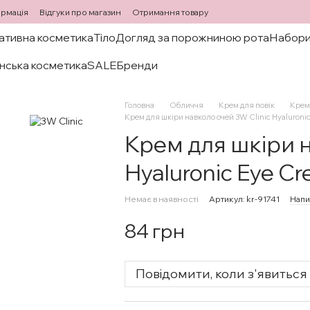
ормація
Відгуки про магазин
Отримання товару
ативна косметика
Тіло
Догляд за порожниною рота
Набори
нська косметика
SALE
Бренди
Головна
Обличчя
Крем для повік
Крем 
Крем для шкіри навколо очей 3W Clinic Hyaluroni
Крем для шкіри н
Hyaluronic Eye C
Немає в наявності
Артикул: kr-91741
Напи
84 грн
Повідомити, коли з'явиться