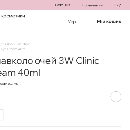
Бажання
Вхід
Порівняння
 косметики
Мій кошик
Укр
для повік 3W Clinic
c Eye Cream 40ml
авколо очей 3W Clinic
ream 40ml
сати відгук