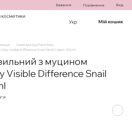
Бажання
Вхід
Порівняння
 косметики
Мій кошик
Укр
ля рук
Крем для рук FarmStay
tay Visible Difference Snail Hand Cream 100ml
вильний з муцином
Visible Difference Snail
ml
дгук