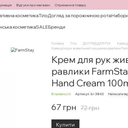
ормація
Відгуки про магазин
Отримання товару
ативна косметика
Тіло
Догляд за порожниною рота
Набори
нська косметика
SALE
Бренди
Головна
Тіло
ДОГЛЯД ДЛЯ РУК
Крем д
Крем для рук живильний з муцином равлики FarmS
Крем для рук жи
равлики FarmStay 
Hand Cream 100
В наявності
Артикул: kr-3843
Написати ві
67 грн
72 грн
Купити