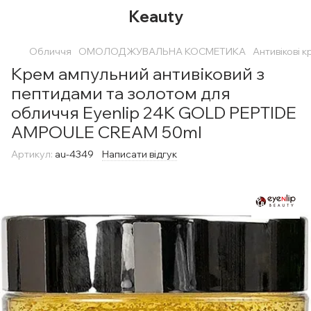
Keauty
Обличчя
ОМОЛОДЖУВАЛЬНА КОСМЕТИКА
Антивікові 
Крем ампульний антивіковий з
пептидами та золотом для
обличчя Eyenlip 24K GOLD PEPTIDE
AMPOULE CREAM 50ml
Артикул:
au-4349
Написати відгук