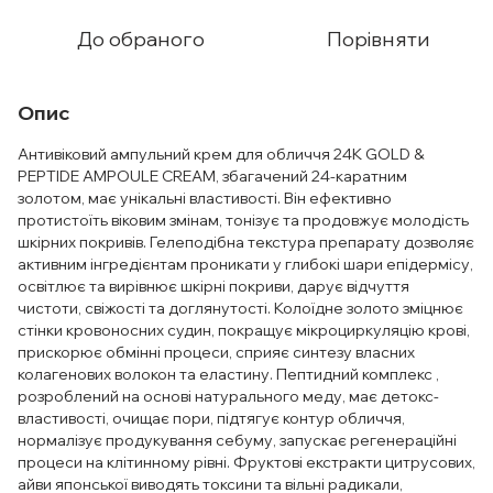
До обраного
Порівняти
Опис
Антивіковий ампульний крем для обличчя 24K GOLD &
PEPTIDE AMPOULE CREAM, збагачений 24-каратним
золотом, має унікальні властивості. Він ефективно
протистоїть віковим змінам, тонізує та продовжує молодість
шкірних покривів. Гелеподібна текстура препарату дозволяє
активним інгредієнтам проникати у глибокі шари епідермісу,
освітлює та вирівнює шкірні покриви, дарує відчуття
чистоти, свіжості та доглянутості. Колоїдне золото зміцнює
стінки кровоносних судин, покращує мікроциркуляцію крові,
прискорює обмінні процеси, сприяє синтезу власних
колагенових волокон та еластину. Пептидний комплекс ,
розроблений на основі натурального меду, має детокс-
властивості, очищає пори, підтягує контур обличчя,
нормалізує продукування себуму, запускає регенераційні
процеси на клітинному рівні. Фруктові екстракти цитрусових,
айви японської виводять токсини та вільні радикали,