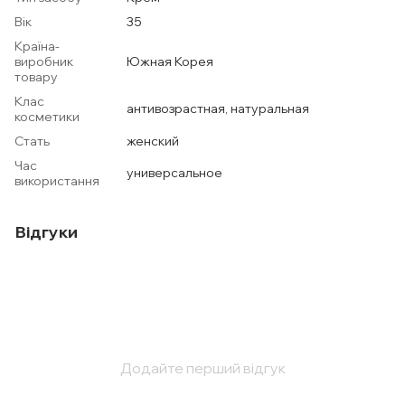
Вік
35
Країна-
виробник
Южная Корея
товару
Клас
антивозрастная, натуральная
косметики
Стать
женский
Час
универсальное
використання
Відгуки
Додайте перший відгук