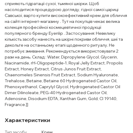
сприяють гідратації сухої, тьмяної шкірки. Щоб
насолодитися процедурою догляду, гідної самої цариці
Савської, варто купити високоефективний крем для обличчя
на сайті інтернет-магазину . Тут на покупців чекає велика
колекція професійної космецевтичної продукції
популярного бренду Eyenlip . Застосування: Невелику
кількість засобу нанесіть на шкірні покриви обличчя, шиї та
декольте на останньому етапі щоденного ритуалу. Не
потребує змивання. Рекомендується використовувати 2
рази на день. Склад : Water, Dipropylene Glycol, Glycerin,
Niacinamide, rH-Oligopeptide-1, Royal Jelly Extract, Propolis
Extract, Honey Extract, Citrus Junos Fruit Extract,
Chaenomeles Sinensis Fruit Extract, Sodium Hyaluronate,
Trehalose, Betaine, Betaine 60 Hydrogenated Castor Oil,
Phenoxyethanol, Caprylyl Glycol, Hydrogenated Castor OiI
Dimer Dilinoleate, PEG-40 Hydrogenated Castor Oil,
Adenosine, Disodium EDTA, Xanthan Gum, Gold, CI 19140,
Fragrance.]]
Характеристики
Тип засобу
Крем