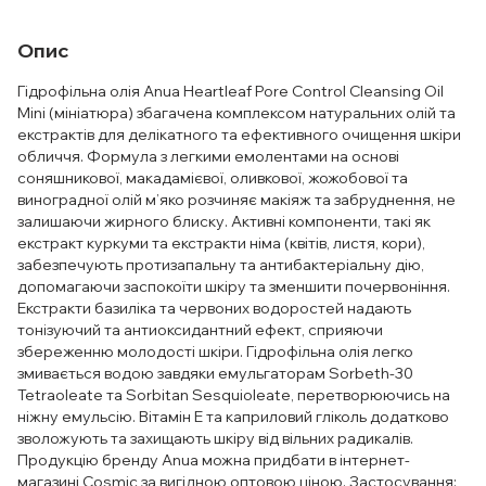
Опис
Гідрофільна олія Anua Heartleaf Pore Control Cleansing Oil
Mini (мініатюра) збагачена комплексом натуральних олій та
екстрактів для делікатного та ефективного очищення шкіри
обличчя. Формула з легкими емолентами на основі
соняшникової, макадамієвої, оливкової, жожобової та
виноградної олій м’яко розчиняє макіяж та забруднення, не
залишаючи жирного блиску. Активні компоненти, такі як
екстракт куркуми та екстракти німа (квітів, листя, кори),
забезпечують протизапальну та антибактеріальну дію,
допомагаючи заспокоїти шкіру та зменшити почервоніння.
Екстракти базиліка та червоних водоростей надають
тонізуючий та антиоксидантний ефект, сприяючи
збереженню молодості шкіри. Гідрофільна олія легко
змивається водою завдяки емульгаторам Sorbeth-30
Tetraoleate та Sorbitan Sesquioleate, перетворюючись на
ніжну емульсію. Вітамін Е та каприловий гліколь додатково
зволожують та захищають шкіру від вільних радикалів.
Продукцію бренду Anua можна придбати в інтернет-
магазині Cosmic за вигідною оптовою ціною. Застосування: