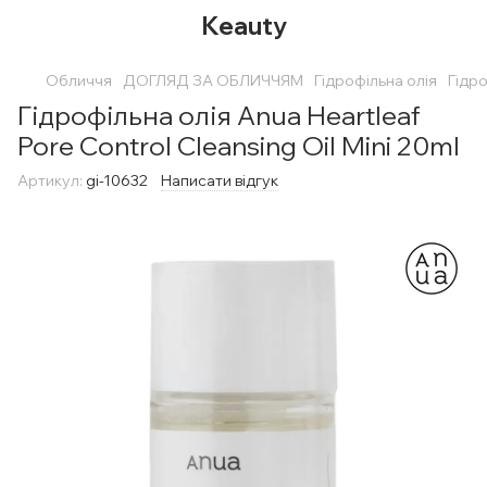
Keauty
Обличчя
ДОГЛЯД ЗА ОБЛИЧЧЯМ
Гідрофільна олія
Гідр
Гідрофільна олія Anua Heartleaf
Pore Control Cleansing Oil Mini 20ml
Артикул:
gi-10632
Написати відгук