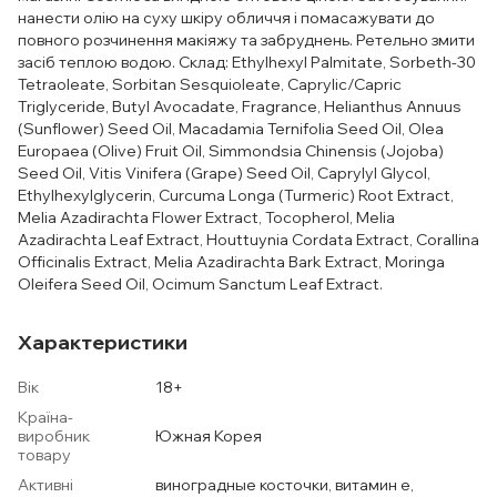
нанести олію на суху шкіру обличчя і помасажувати до
повного розчинення макіяжу та забруднень. Ретельно змити
засіб теплою водою. Склад: Ethylhexyl Palmitate, Sorbeth-30
Tetraoleate, Sorbitan Sesquioleate, Caprylic/Capric
Triglyceride, Butyl Avocadate, Fragrance, Helianthus Annuus
(Sunflower) Seed Oil, Macadamia Ternifolia Seed Oil, Olea
Europaea (Olive) Fruit Oil, Simmondsia Chinensis (Jojoba)
Seed Oil, Vitis Vinifera (Grape) Seed Oil, Caprylyl Glycol,
Ethylhexylglycerin, Curcuma Longa (Turmeric) Root Extract,
Melia Azadirachta Flower Extract, Tocopherol, Melia
Azadirachta Leaf Extract, Houttuynia Cordata Extract, Corallina
Officinalis Extract, Melia Azadirachta Bark Extract, Moringa
Oleifera Seed Oil, Ocimum Sanctum Leaf Extract.
Характеристики
Вік
18+
Країна-
виробник
Южная Корея
товару
Активні
виноградные косточки, витамин е,