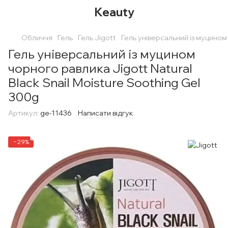
Keauty
Обличчя
Гель
Гель Jigott
Гель універсальний із муцином 
Гель універсальний із муцином
чорного равлика Jigott Natural
Black Snail Moisture Soothing Gel
300g
Артикул:
ge-11436
Написати відгук
−29%