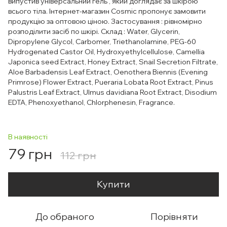
випустив універсальний гель , який доглядає за шкірою
всього тіла. Інтернет-магазин Cosmic пропонує замовити
продукцію за оптовою ціною. Застосування : рівномірно
розподілити засіб по шкірі. Склад : Water, Glycerin,
Dipropylene Glycol, Carbomer, Triethanolamine, PEG-60
Hydrogenated Castor Oil, Hydroxyethylcellulose, Camellia
Japonica seed Extract, Honey Extract, Snail Secretion Filtrate,
Aloe Barbadensis Leaf Extract, Oenothera Biennis (Evening
Primrose) Flower Extract, Pueraria Lobata Root Extract, Pinus
Palustris Leaf Extract, Ulmus davidiana Root Extract, Disodium
EDTA, Phenoxyethanol, Chlorphenesin, Fragrance.
В наявності
79 грн
112 грн
Купити
До обраного
Порівняти