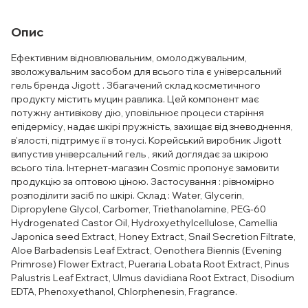
Опис
Ефективним відновлювальним, омолоджувальним,
зволожувальним засобом для всього тіла є універсальний
гель бренда Jigott . Збагачений склад косметичного
продукту містить муцин равлика. Цей компонент має
потужну антивікову дію, уповільнює процеси старіння
епідермісу, надає шкірі пружність, захищає від зневоднення,
в'ялості, підтримує її в тонусі. Корейський виробник Jigott
випустив універсальний гель , який доглядає за шкірою
всього тіла. Інтернет-магазин Cosmic пропонує замовити
продукцію за оптовою ціною. Застосування : рівномірно
розподілити засіб по шкірі. Склад : Water, Glycerin,
Dipropylene Glycol, Carbomer, Triethanolamine, PEG-60
Hydrogenated Castor Oil, Hydroxyethylcellulose, Camellia
Japonica seed Extract, Honey Extract, Snail Secretion Filtrate,
Aloe Barbadensis Leaf Extract, Oenothera Biennis (Evening
Primrose) Flower Extract, Pueraria Lobata Root Extract, Pinus
Palustris Leaf Extract, Ulmus davidiana Root Extract, Disodium
EDTA, Phenoxyethanol, Chlorphenesin, Fragrance.