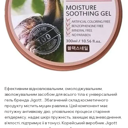
Ефективним відновлювальним, омолоджувальним,
зволожувальним засобом для всього тіла є універсальний
гель бренда Jigott . Збагачений склад косметичного
продукту містить муцин равлика. Цей компонент має
потужну антивікову дію, уповільнює процеси старіння
епідермісу, надає шкірі пружність, захищає від зневоднення,
в'ялості, підтримує її в тонусі. Корейський виробник Jigott