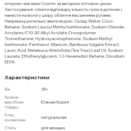
інтернет-магазині Cosmic за вигідною оптовою ціною.
Застосування: спінити відповідну кількість гелю в долонях і
нанести на вологу шкіру обличчя масажними рухами.
Наприкінці ретельно змити водою. Склад: Water, Coco-
Betaine, Sodium Lauroyl Methyl Isethionate, Sodium Chloride,
Acrylates/C10-30 Alkyl Acrylate Crosspolymer,
Tromethamine, Hydroxyacetophenone, Sodium Methyl
Isethionate, Panthenol, Allantoin, Bambusa Vulgaris Extract,
Lauric Acid, Melaleuca Alternifolia (Tea Tree) Leaf Oil, Sodium
Laurate, Ethylhexylglycerin, 1,2-Hexanediol, Betaine, Disodium
EDTA.
Характеристики
Вік
18+
Країна-
виробник
Южная Корея
товару
Клас
натуральная
косметики
Стать
для женщин