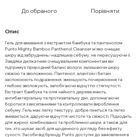
До обраного
Порівняти
Опис
Гель для вмивання з екстрактом бамбука та пантенолом
Purito Mighty Bamboo Panthenol Cleanser м’яко очищає
шкіру від забруднень і надлишків себуму, не пересушуючи її.
Завдяки делікатним очищувальним компонентам він
підтримує природний баланс вологи, залишаючи шкіру
свіжою та зволоженою. Пантенол, алантоїн і бетаїн
заспокоюють подразнення, зменшують почервоніння та
глибоко зволожують, запобігаючи відчуттю стягнутості.
Екстракт бамбука та олія чайного дерева мають
антибактеріальну та протизапальну дію, допомагаючи
боротися з висипаннями та контролювати вироблення
себуму. Гель має легку текстуру, добре піниться та легко
змивається, даруючи відчуття чистоти та свіжості. Підходить
для жирної, комбінованої та проблемної шкіри, а також для
тих, хто шукає засіб для щоденного догляду без ефекту
сухості. Засоби від бренду Purito доступні до замовлення в