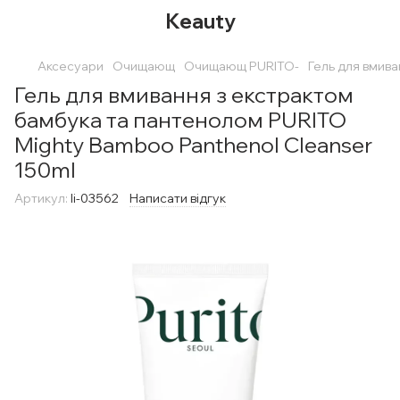
Keauty
Аксесуари
Очищающ
Очищающ PURITO-
Гель для вмив
Гель для вмивання з екстрактом
бамбука та пантенолом PURITO
Mighty Bamboo Panthenol Cleanser
150ml
Артикул:
li-03562
Написати відгук