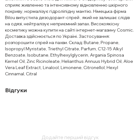
сприяє живленню та інтенсивному відновленню шкірного
покриву, нормалізує гідроліпідну мантію. Німецька фірма
Bilou випустила дезодорант-спрей , який не залишає слідів
на одязі, нейтралізує неприємний запах. Високоякісну
косметику можна купити на сайті інтернет-магазину Cosmic.
Доставка здійснюється по Україні. Застосування:
розпорошити спрей на пахви. Склад: Butane, Propane,
Isopropyl Myristate, Triethyl Citrate, Parfum, C12-15 Alkyl
Benzoate, Isobutane, Ethylhexylglycerin, Argania Spinosa
Kernel Oil, Zinc Ricinoleate, Helianthus Annuus Hybrid Oil, Aloe
Vera Leaf Extract, Linalool, Limonene, Citronellol, Hexyl
Cinnamal, Citral
Відгуки
Додайте перший відгук