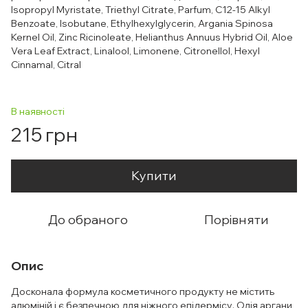
Isopropyl Myristate, Triethyl Citrate, Parfum, C12-15 Alkyl
Benzoate, Isobutane, Ethylhexylglycerin, Argania Spinosa
Kernel Oil, Zinc Ricinoleate, Helianthus Annuus Hybrid Oil, Aloe
Vera Leaf Extract, Linalool, Limonene, Citronellol, Hexyl
Cinnamal, Citral
В наявності
215 грн
Купити
До обраного
Порівняти
Опис
Досконала формула косметичного продукту не містить
алюміній і є безпечною для ніжного епідермісу. Олія аргани