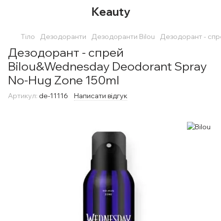
Keauty
Тіло
Дезодоранти
Дезодоранти Bilou
Дезодорант - спр
Дезодорант - спрей
Bilou&Wednesday Deodorant Spray
No-Hug Zone 150ml
Артикул:
de-11116
Написати відгук