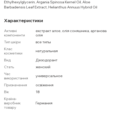
Ethylhexylglycerin, Argania Spinosa Kernel Oil, Aloe
Barbadensis Leaf Extract, Helianthus Annuus Hybrid Oil
Характеристики
Активні
екстракт алое, олія соняшника, арганова
компоненти
олія
Тип шкіри
все типы
Клас
натуральная
косметики
Вид
Дезодорант
Стать
женский
Час
универсальное
використання
Призначення
освіження
Вік
18
Країна-
виробник
Германия
товару