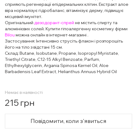
сприяють регенерації епідермальних клітин. Екстракт алое
віра нормалізує гідробаланс, вітамінізує дерму, підвищує
місцевий імунітет.
Оригінальний
дезодорант-спрей
не містить спирту та
алюмінієвих солей. Купити гіпоалергенну косметику фірми
Bilou
можна онлайн в інтернет-магазині .
Застосування: Інтенсивно струсіть флакон і розпорошіть
його на тіло з відстані 15 см.
Склад: Butane, Isobutane, Propane, Isopropyl Myristate,
Triethyl Citrate, C12-15 Alkyl Benzoate, Parfum,
Ethylhexylglycerin, Argania Spinosa Kernel Oil, Aloe
Barbadensis Leaf Extract, Helianthus Annuus Hybrid Oil
Немає в наявності
215 грн
Повідомити, коли з'явиться