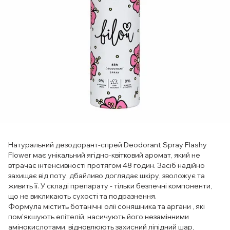
Натуральний дезодорант-спрей Deodorant Spray Flashy
Flower має унікальний ягідно-квітковий аромат, який не
втрачає інтенсивності протягом 48 годин. Засіб надійно
захищає від поту, дбайливо доглядає шкіру, зволожує та
живить її. У складі препарату - тільки безпечні компоненти,
що не викликають сухості та подразнення.
Формула містить ботанічні олії соняшника та аргани , які
пом'якшують епітелій, насичують його незамінними
амінокислотами, відновлюють захисний ліпідний шар,