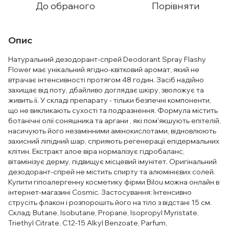
До обраного
Порівняти
Опис
Натуральний дезодорант-спрей Deodorant Spray Flashy
Flower має унікальний ягідно-квітковий аромат, який не
втрачає інтенсивності протягом 48 годин. Засіб надійно
захищає від поту, дбайливо доглядає шкіру, зволожує та
живить її. У складі препарату - тільки безпечні компоненти,
що не викликають сухості та подразнення. Формула містить
ботанічні олії соняшника та аргани , які пом'якшують епітелій,
насичують його незамінними амінокислотами, відновлюють
захисний ліпідний шар, сприяють регенерації епідермальних
клітин. Екстракт алое віра нормалізує гідробаланс,
вітамінізує дерму, підвищує місцевий імунітет. Оригінальний
дезодорант-спрей не містить спирту та алюмінієвих солей.
Купити гіпоалергенну косметику фірми Bilou можна онлайн в
інтернет-магазині Cosmic. Застосування: Інтенсивно
струсіть флакон і розпорошіть його на тіло з відстані 15 см.
Склад: Butane, Isobutane, Propane, Isopropyl Myristate,
Triethyl Citrate, C12-15 Alkyl Benzoate, Parfum,