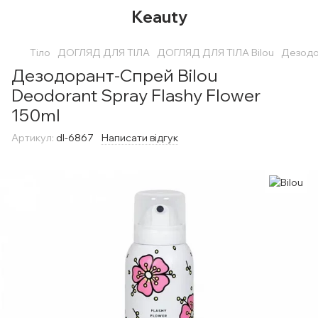
Keauty
Тіло
ДОГЛЯД ДЛЯ ТІЛА
ДОГЛЯД ДЛЯ ТІЛА Bilou
Дезодор
Дезодорант-Спрей Bilou
Deodorant Spray Flashy Flower
150ml
Артикул:
dl-6867
Написати відгук