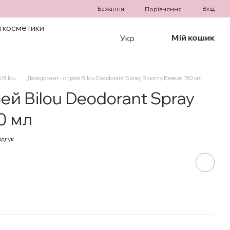
Бажання
Вхід
Порівняння
 косметики
Мій кошик
Укр
 Bilou
Дезодорант - спрей Bilou Deodorant Spray Bloomy Breeze 150 мл
ей Bilou Deodorant Spray
0 мл
ідгук