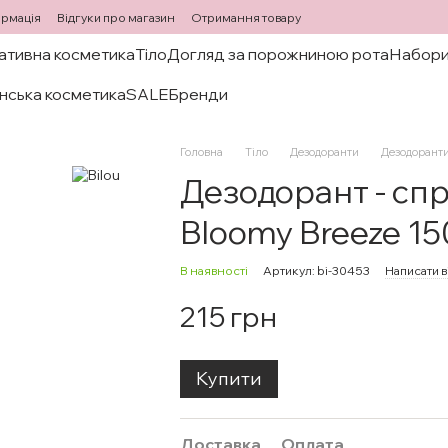
ормація
Відгуки про магазин
Отримання товару
ативна косметика
Тіло
Догляд за порожниною рота
Набори
нська косметика
SALE
Бренди
Головна
Тіло
Дезодоранти
Дезодоранти
Дезодорант - спр
Bloomy Breeze 15
В наявності
Артикул: bi-30453
Написати в
215 грн
Купити
Доставка
Оплата