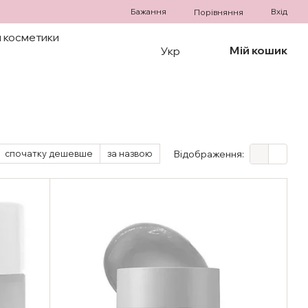
Бажання
Вхід
Порівняння
 косметики
Мій кошик
Укр
спочатку дешевше
за назвою
Відображення: