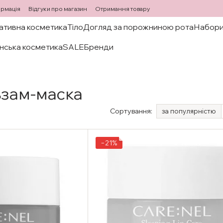
ормація
Відгуки про магазин
Отримання товару
ативна косметика
Тіло
Догляд за порожниною рота
Набори
нська косметика
SALE
Бренди
ьзам-маска
Сортування:
за популярністю
−21%