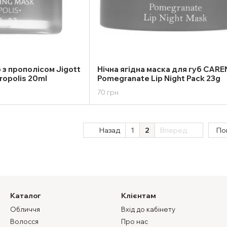
 з прополісом Jigott
Нічна ягідна маска для губ CARE
ropolis 20ml
Pomegranate Lip Night Pack 23g
70 грн
Назад
1
2
Вперед
По
Каталог
Клієнтам
Обличчя
Вхід до кабінету
Волосся
Про нас