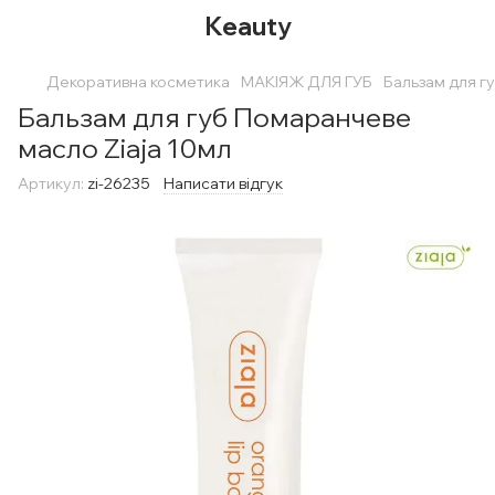
Keauty
Декоративна косметика
МАКІЯЖ ДЛЯ ГУБ
Бальзам для г
Бальзам для губ Помаранчеве
масло Ziaja 10мл
Артикул:
zi-26235
Написати відгук