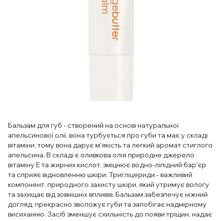
Бальзам для губ - створений на основі натуральної
апельсинової олії, вона турбується про губи та має у складі
вітаміни, тому вона дарує м'якість та легкий аромат стиглого
апельсина. В складі є оливкова олія природне джерело
вітаміну Е та жирних кислот, зміцнює водно-ліпідний бар'єр
та сприяє відновленню шкіри. Тригліцериди - важливий
компонент, природного захисту шкіри, який утримує вологу
та захищає від зовнішніх впливів. Бальзам забезпечує ніжний
догляд, прекрасно зволожує губи та запобігає надмірному
висиханню. Засіб зменшує схильність до появи тріщин, надає