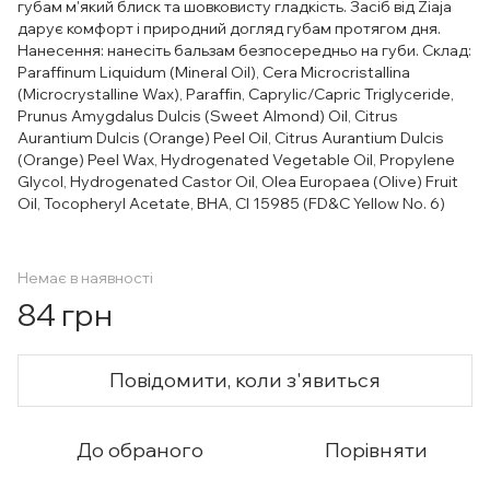
губам м'який блиск та шовковисту гладкість. Засіб від Ziaja
дарує комфорт і природний догляд губам протягом дня.
Нанесення: нанесіть бальзам безпосередньо на губи. Склад:
Paraffinum Liquidum (Mineral Oil), Cera Microcristallina
(Microcrystalline Wax), Paraffin, Caprylic/Capric Triglyceride,
Prunus Amygdalus Dulcis (Sweet Almond) Oil, Citrus
Aurantium Dulcis (Orange) Peel Oil, Citrus Aurantium Dulcis
(Orange) Peel Wax, Hydrogenated Vegetable Oil, Propylene
Glycol, Hydrogenated Castor Oil, Olea Europaea (Olive) Fruit
Oil, Tocopheryl Acetate, BHA, CI 15985 (FD&C Yellow No. 6)
Немає в наявності
84 грн
Повідомити, коли з'явиться
До обраного
Порівняти