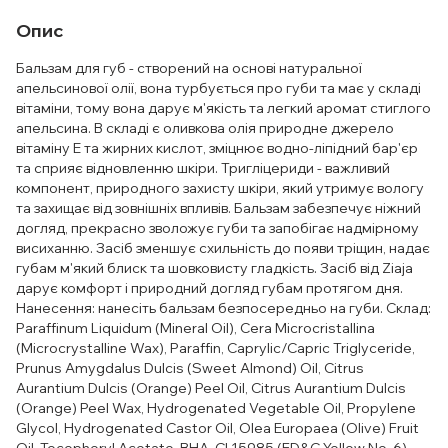
Опис
Бальзам для губ - створений на основі натуральної
апельсинової олії, вона турбується про губи та має у складі
вітаміни, тому вона дарує м'якість та легкий аромат стиглого
апельсина. В складі є оливкова олія природне джерело
вітаміну Е та жирних кислот, зміцнює водно-ліпідний бар'єр
та сприяє відновленню шкіри. Тригліцериди - важливий
компонент, природного захисту шкіри, який утримує вологу
та захищає від зовнішніх впливів. Бальзам забезпечує ніжний
догляд, прекрасно зволожує губи та запобігає надмірному
висиханню. Засіб зменшує схильність до появи тріщин, надає
губам м'який блиск та шовковисту гладкість. Засіб від Ziaja
дарує комфорт і природний догляд губам протягом дня.
Нанесення: нанесіть бальзам безпосередньо на губи. Склад:
Paraffinum Liquidum (Mineral Oil), Cera Microcristallina
(Microcrystalline Wax), Paraffin, Caprylic/Capric Triglyceride,
Prunus Amygdalus Dulcis (Sweet Almond) Oil, Citrus
Aurantium Dulcis (Orange) Peel Oil, Citrus Aurantium Dulcis
(Orange) Peel Wax, Hydrogenated Vegetable Oil, Propylene
Glycol, Hydrogenated Castor Oil, Olea Europaea (Olive) Fruit