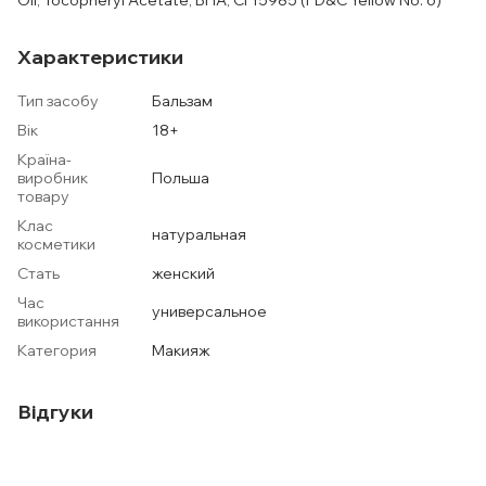
Oil, Tocopheryl Acetate, BHA, CI 15985 (FD&C Yellow No. 6)
Характеристики
Тип засобу
Бальзам
Вік
18+
Країна-
виробник
Польша
товару
Клас
натуральная
косметики
Стать
женский
Час
универсальное
використання
Категория
Макияж
Відгуки