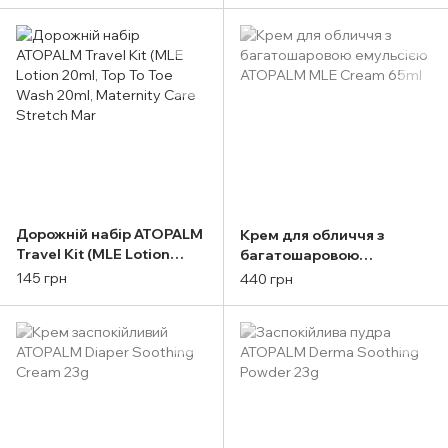
Дорожній набір ATOPALM
Крем для обличчя з
Travel Kit (MLE Lotion
багатошаровою
20ml, Top To Toe Wash
емульсією ATOPALM MLE
145 грн
440 грн
20ml, Maternity Care
Cream 65ml
Stretch Mar