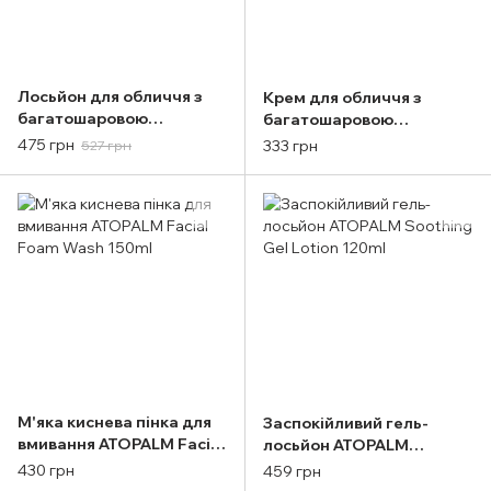
Лосьйон для обличчя з
Крем для обличчя з
багатошаровою
багатошаровою
емульсією ATOPALM MLE
емульсією ATOPALM Face
475 грн
333 грн
527 грн
Lotion 120ml
Cream 35ml
М'яка киснева пінка для
Заспокійливий гель-
вмивання ATOPALM Facial
лосьйон ATOPALM
Foam Wash 150ml
Soothing Gel Lotion 120ml
430 грн
459 грн