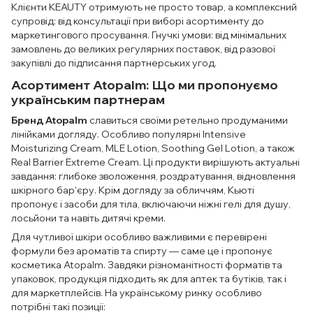
Клієнти KEAUTY отримують не просто товар, а комплексний
супровід: від консультації при виборі асортименту до
маркетингового просування. Гнучкі умови: від мінімальних
замовлень до великих регулярних поставок, від разової
закупівлі до підписання партнерських угод.
Асортимент Atopalm: Що ми пропонуємо
українським партнерам
Бренд Atopalm
славиться своїми ретельно продуманими
лінійками догляду. Особливо популярні Intensive
Moisturizing Cream, MLE Lotion, Soothing Gel Lotion, а також
Real Barrier Extreme Cream. Ці продукти вирішують актуальні
завдання: глибоке зволоження, роздратування, відновлення
шкірного бар'єру. Крім догляду за обличчям, Кьюті
пропонує і засоби для тіла, включаючи ніжні гелі для душу,
лосьйони та навіть дитячі креми.
Для чутливої ​​шкіри особливо важливими є перевірені
формули без ароматів та спирту — саме це і пропонує
косметика Atopalm. Завдяки різноманітності форматів та
упаковок, продукція підходить як для аптек та бутіків, так і
для маркетплейсів. На українському ринку особливо
потрібні такі позиції: