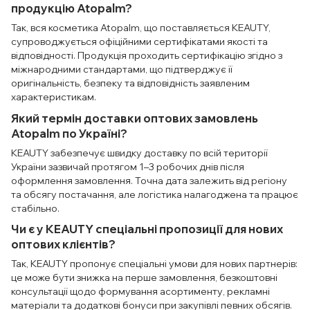
продукцію Atopalm?
Так, вся косметика Atopalm, що поставляється KEAUTY,
супроводжується офіційними сертифікатами якості та
відповідності. Продукція проходить сертифікацію згідно з
міжнародними стандартами, що підтверджує її
оригінальність, безпеку та відповідність заявленим
характеристикам.
Який термін доставки оптових замовлень
Atopalm по Україні?
KEAUTY забезпечує швидку доставку по всій території
України зазвичай протягом 1–3 робочих днів після
оформлення замовлення. Точна дата залежить від регіону
та обсягу постачання, але логістика налагоджена та працює
стабільно.
Чи є у KEAUTY спеціальні пропозиції для нових
оптових клієнтів?
Так, KEAUTY пропонує спеціальні умови для нових партнерів:
це може бути знижка на перше замовлення, безкоштовні
консультації щодо формування асортименту, рекламні
матеріали та додаткові бонуси при закупівлі певних обсягів.