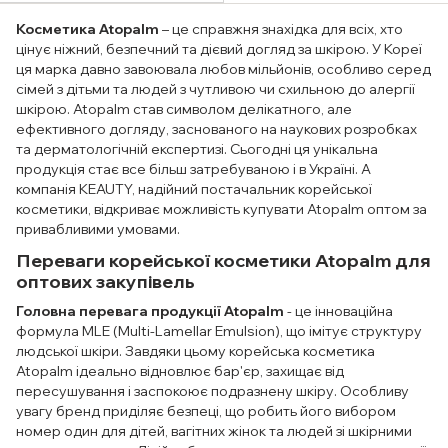
Косметика Atopalm
– це справжня знахідка для всіх, хто
цінує ніжний, безпечний та дієвий догляд за шкірою. У Кореї
ця марка давно завоювала любов мільйонів, особливо серед
сімей з дітьми та людей з чутливою чи схильною до алергії
шкірою. Atopalm став символом делікатного, але
ефективного догляду, заснованого на наукових розробках
та дерматологічній експертизі. Сьогодні ця унікальна
продукція стає все більш затребуваною і в Україні. А
компанія KEAUTY, надійний постачальник корейської
косметики, відкриває можливість купувати Atopalm оптом за
привабливими умовами.
Переваги корейської косметики Atopalm для
оптових закупівель
Головна перевага продукції Atopalm
- це інноваційна
формула MLE (Multi-Lamellar Emulsion), що імітує структуру
людської шкіри. Завдяки цьому корейська косметика
Atopalm ідеально відновлює бар'єр, захищає від
пересушування і заспокоює подразнену шкіру. Особливу
увагу бренд приділяє безпеці, що робить його вибором
номер один для дітей, вагітних жінок та людей зі шкірними