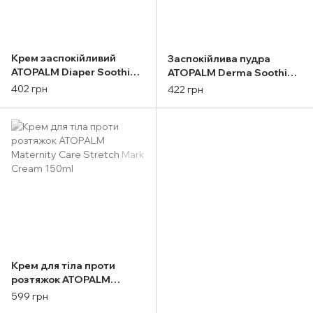
Крем заспокійливий
Заспокійлива пудра
ATOPALM Diaper Soothing
ATOPALM Derma Soothing
Cream 23g
Powder 23g
402 грн
422 грн
Крем для тіла проти
розтяжок ATOPALM
Maternity Care Stretch
599 грн
Mark Cream 150ml