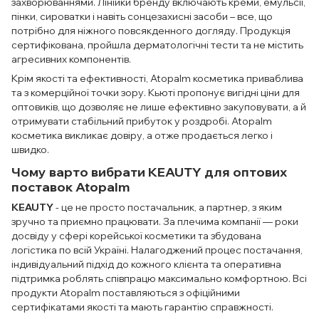
захворюваннями. Лінійки бренду включають креми, емульсії,
пінки, сироватки і навіть сонцезахисні засоби – все, що
потрібно для ніжного повсякденного догляду. Продукція
сертифікована, пройшла дерматологічні тести та не містить
агресивних компонентів.
Крім якості та ефективності, Atopalm косметика приваблива
та з комерційної точки зору. Кьюті пропонує вигідні ціни для
оптовиків, що дозволяє не лише ефективно закуповувати, а й
отримувати стабільний прибуток у роздробі. Atopalm
косметика викликає довіру, а отже продається легко і
швидко.
Чому варто вибрати KEAUTY для оптових
поставок Atopalm
KEAUTY
- це не просто постачальник, а партнер, з яким
зручно та приємно працювати. За плечима компанії — роки
досвіду у сфері корейської косметики та збудована
логістика по всій Україні. Налагоджений процес постачання,
індивідуальний підхід до кожного клієнта та оперативна
підтримка роблять співпрацю максимально комфортною. Всі
продукти Atopalm поставляються з офіційними
сертифікатами якості та мають гарантію справжності.