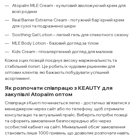
Atopalm MLE Cream - культовий зволожуючий крем для
всієї родини
Real Barrier Extreme Cream - потужний бар'єрний крем
для сухої та подразненої шкіри
Soothing Gel Lotion – легкий гель для спекотного сезону
MLE Body Lotion - базовий догляд за тілом
Kids Cream - гіпоалергенний догляд для малюків
Кожна з цих позицій поєднує високу маржинальність та
стабільний попит. Це робить їх чудовим рішенням для
оптових клієнтів, які бажають побудувати успішний
асортимент.
Як розпочати співпрацю з KEAUTY для
закупівлі Atopalm оптом
Співпраця з Кьюті починається легко - достатньо зв'язатися з
менеджером через сайт або по телефону, щоб отримати
консультацію та актуальний прайс. Виберіть потрібні позиції
та оформіть замовлення безпосередньо або через
особистий кабінет на сайті. Мінімальний обсяг замовлення
становить лише 1000 гривень, що дозволяє розпочати навіть