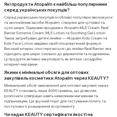
Які продукти Atopalm є найбільш популярними
серед українських покупців?
Серед українських покупців особливо популярні зволожуючі
та заспокійливі засоби Atopalm, створені для чутливої ​​та
сухої шкіри. Лідерами продажів є Atopalm MLE Cream, Real
Barrier Extreme Cream, MLE Lotion та Soothing Gel Lotion.
Також затребувані дитячі лінійки — Atopalm Kids Cream та
Kids Face Lotion завдяки своїй гіпоалергенній формулі.
Високий інтерес спостерігається і до лінійки Real Barrier, яка
підходить для шкіри, схильної до дерматитів та подразнень.
Ці продукти активно закуповують як аптеки, і роздрібні
інтернет-магазини.
Якими є мінімальні обсяги для оптових
закупівель косметики Atopalm через KEAUTY?
Мінімальний обсяг замовлення для оптової закупівлі через
KEAUTY становить лише 4000 гривень, що дозволяє
розпочати співпрацю навіть невеликим магазинам та
підприємцям. Це зручний поріг для тестування попиту та
поступового розширення асортименту.
Чи надає KEAUTY сертифікати якості на