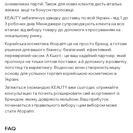
із невеликих партій. Також для нових клієнтів діють вітальні
знижки, акції та бонусні пропозиції.
KEAUTY забезпечує швидку доставку по всій Україні – від 1 до
3 робочих днів. Менеджери супроводжують клієнта на всіх
етапах: від вибору товару до допомоги з просуванням на
локальному ринку.
Корейська косметика Atopalm це не просто бренд, а готове
рішення для вашого бізнесу: безпечний, ефективний,
перевірений часом. А Кьюті - це ваш надійний партнер, який
пропонує не тільки оптові поставки, а й допомогу в розвитку,
логістиці та маркетингу. Водночас вони створюють міцну
основу для успішної торгівлі корейською косметикою в
Україні.
Зв'яжіться з командою KEAUTY вже сьогодні, отримайте
консультацію та почніть розширювати свій асортимент із
брендом, якому довіряють мільйони. Ваш прибуток
починається з правильного вибору і цим вибором може
стати Atopalm.
FAQ