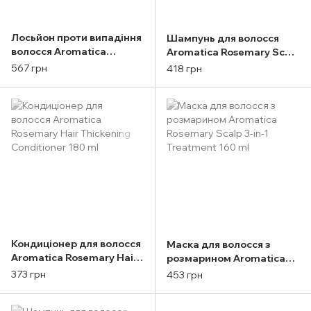
Лосьйон проти випадіння
Шампунь для волосся
волосся Aromatica
Aromatica Rosemary Scalp
Rosemary Active V Anti-
Scaling Shampoo 180 ml
567 грн
418 грн
Hair Loss Tonic 100 ml
Кондиціонер для волосся
Маска для волосся з
Aromatica Rosemary Hair
розмарином Aromatica
Thickening Conditioner
Rosemary Scalp 3-in-1
373 грн
453 грн
180 ml
Treatment 160 ml