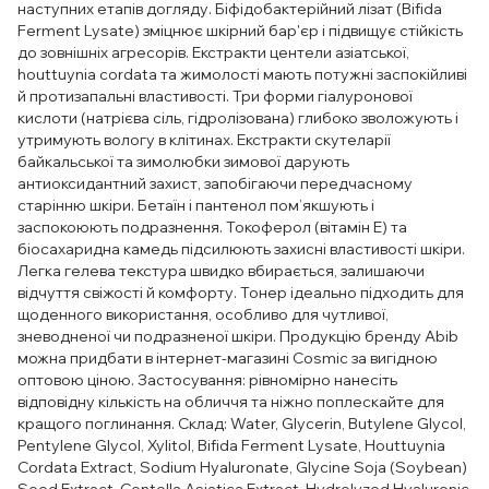
наступних етапів догляду. Біфідобактерійний лізат (Bifida
Ferment Lysate) зміцнює шкірний бар'єр і підвищує стійкість
до зовнішніх агресорів. Екстракти центели азіатської,
houttuynia cordata та жимолості мають потужні заспокійливі
й протизапальні властивості. Три форми гіалуронової
кислоти (натрієва сіль, гідролізована) глибоко зволожують і
утримують вологу в клітинах. Екстракти скутеларії
байкальської та зимолюбки зимової дарують
антиоксидантний захист, запобігаючи передчасному
старінню шкіри. Бетаїн і пантенол пом’якшують і
заспокоюють подразнення. Токоферол (вітамін Е) та
біосахаридна камедь підсилюють захисні властивості шкіри.
Легка гелева текстура швидко вбирається, залишаючи
відчуття свіжості й комфорту. Тонер ідеально підходить для
щоденного використання, особливо для чутливої,
зневодненої чи подразненої шкіри. Продукцію бренду Abib
можна придбати в інтернет-магазині Cosmic за вигідною
оптовою ціною. Застосування: рівномірно нанесіть
відповідну кількість на обличчя та ніжно поплескайте для
кращого поглинання. Склад: Water, Glycerin, Butylene Glycol,
Pentylene Glycol, Xylitol, Bifida Ferment Lysate, Houttuynia
Cordata Extract, Sodium Hyaluronate, Glycine Soja (Soybean)