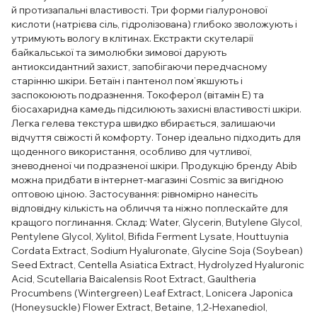
й протизапальні властивості. Три форми гіалуронової
кислоти (натрієва сіль, гідролізована) глибоко зволожують і
утримують вологу в клітинах. Екстракти скутеларії
байкальської та зимолюбки зимової дарують
антиоксидантний захист, запобігаючи передчасному
старінню шкіри. Бетаїн і пантенол пом’якшують і
заспокоюють подразнення. Токоферол (вітамін Е) та
біосахаридна камедь підсилюють захисні властивості шкіри.
Легка гелева текстура швидко вбирається, залишаючи
відчуття свіжості й комфорту. Тонер ідеально підходить для
щоденного використання, особливо для чутливої,
зневодненої чи подразненої шкіри. Продукцію бренду Abib
можна придбати в інтернет-магазині Cosmic за вигідною
оптовою ціною. Застосування: рівномірно нанесіть
відповідну кількість на обличчя та ніжно поплескайте для
кращого поглинання. Склад: Water, Glycerin, Butylene Glycol,
Pentylene Glycol, Xylitol, Bifida Ferment Lysate, Houttuynia
Cordata Extract, Sodium Hyaluronate, Glycine Soja (Soybean)
Seed Extract, Centella Asiatica Extract, Hydrolyzed Hyaluronic
Acid, Scutellaria Baicalensis Root Extract, Gaultheria
Procumbens (Wintergreen) Leaf Extract, Lonicera Japonica
(Honeysuckle) Flower Extract, Betaine, 1,2-Hexanediol,