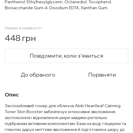
Panthenol, Ethylhexylglycerin, Octanediol, Tocopherol,
Biosaccharide Gum-4, Disodium EDTA, Xanthan Gum.
Немає в наявності
448 грн
Повідомити, коли з'явиться
До обраного
Порівняти
Опис
Заспокійливий тонер для обличчя Abib Heartleaf Calming
Toner Skin Booster забезпечує інтенсивне зволоження,
заспокоєння і відновлення шкіри завдяки ретельно
підібраним активним компонентам. База на воді, гліцерині та
гліколях дарує миттєве зволоження й підготовлює шкіру до