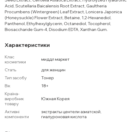
Seed Extract, Centella Asiatica Extract, Hydrolyzed Hyaluronic
Acid, Scutellaria Baicalensis Root Extract, Gaultheria
Procumbens (Wintergreen) Leaf Extract, Lonicera Japonica
(Honeysuckle) Flower Extract, Betaine, 1,2-Hexanediol,
Panthenol, Ethylhexylglycerin, Octanediol, Tocopherol,
Biosaccharide Gum-4, Disodium EDTA, Xanthan Gum.
Характеристики
Клас
миддл маркет
косметики
Стать
для женщин
Тип засобу
Тонер
Вік
18+
Країна-
виробник
Южная Корея
товару
Активні
экстракты центели азиатской,
компоненти
гиалуроновая кислота