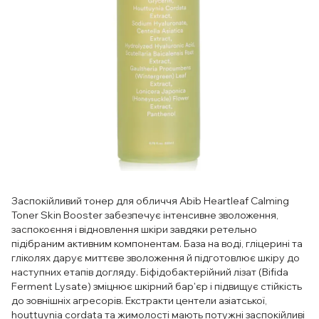
Заспокійливий тонер для обличчя Abib Heartleaf Calming
Toner Skin Booster забезпечує інтенсивне зволоження,
заспокоєння і відновлення шкіри завдяки ретельно
підібраним активним компонентам. База на воді, гліцерині та
гліколях дарує миттєве зволоження й підготовлює шкіру до
наступних етапів догляду. Біфідобактерійний лізат (Bifida
Ferment Lysate) зміцнює шкірний бар'єр і підвищує стійкість
до зовнішніх агресорів. Екстракти центели азіатської,
houttuynia cordata та жимолості мають потужні заспокійливі