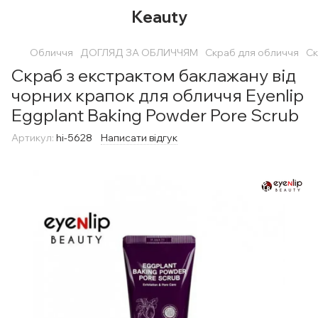
Keauty
Обличчя
ДОГЛЯД ЗА ОБЛИЧЧЯМ
Скраб для обличчя
Ск
Скраб з екстрактом баклажану від
чорних крапок для обличчя Eyenlip
Eggplant Baking Powder Pore Scrub
Артикул:
hi-5628
Написати відгук