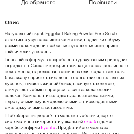
До обраного
Порівняти
Опис
Натуральний скраб Eggplant Baking Powder Pore Scrub
ефективно усуває залишки косметики, надлишки себуму,
розмиває комедони, позбавляє вугрової висипки, прищів,
гнійничкових утворень.
Інноваційна формула розроблена з урахуванням природних
інгредієнтів. Силіка, мікрокристалічна целюлоза рослинного
походження, гідролізована рицинова олія, сода та екстракт
баклажану сприяють видаленню ороговілих епітеліальних
лусочок, знімають жирний блиск, насичують вологою,
стимулюють обмінні процеси та синтез колагенових
волокон. Компоненти володіють ранозагоювальними,
гідратуючими, імуномоделюючими, антиоксидантними,
омолоджуючими властивостями.
Щоб зберегти здоров'я та молодість обличчя, варто
систематично використати унікальний
скраб
відомої
корейської фірми
Eyenlip
. Придбати його можна за
приємною ціною в інтернет-магазині . Відгуки про товар