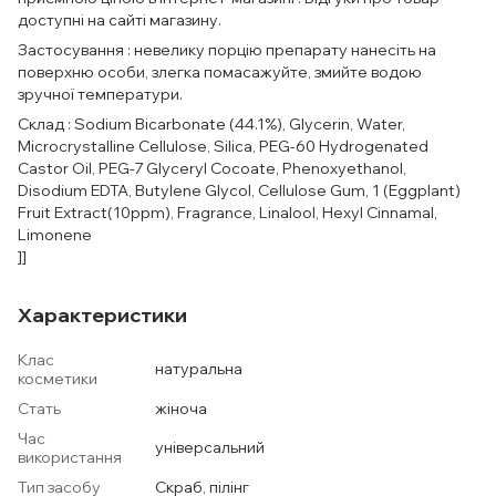
доступні на сайті магазину.
Застосування : невелику порцію препарату нанесіть на
поверхню особи, злегка помасажуйте, змийте водою
зручної температури.
Склад : Sodium Bicarbonate (44.1%), Glycerin, Water,
Microcrystalline Cellulose, Silica, PEG-60 Hydrogenated
Castor Oil, PEG-7 Glyceryl Cocoate, Phenoxyethanol,
Disodium EDTA, Butylene Glycol, Cellulose Gum, 1 (Eggplant)
Fruit Extract(10ppm), Fragrance, Linalool, Hexyl Cinnamal,
Limonene
]]
Характеристики
Клас
натуральна
косметики
Стать
жіноча
Час
універсальний
використання
Тип засобу
Скраб, пілінг