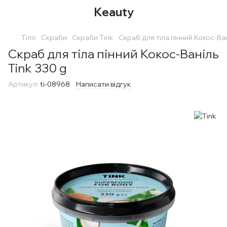
Keauty
Тіло
Скраби
Скраби Tink
Скраб для тіла пінний Кокос-Ван
Скраб для тіла пінний Кокос-Ваніль
Tink 330 g
Артикул:
ti-08968
Написати відгук