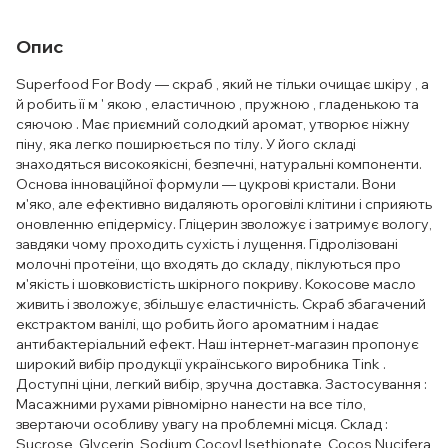
Опис
Superfood For Body — скраб , який не тільки очищає шкіру , а
й робить її м ' якою , еластичною , пружною , гладенькою та
сяючою . Має приємний солодкий аромат, утворює ніжну
піну, яка легко поширюється по тілу. У його складі
знаходяться високоякісні, безпечні, натуральні компоненти.
Основа інноваційної формули — цукрові кристали. Вони
м'яко, але ефективно видаляють ороговілі клітини і сприяють
оновленню епідермісу. Гліцерин зволожує і затримує вологу,
завдяки чому проходить сухість і лущення. Гідролізовані
молочні протеїни, що входять до складу, піклуються про
м'якість і шовковистість шкірного покриву. Кокосове масло
живить і зволожує, збільшує еластичність. Скраб збагачений
екстрактом ванілі, що робить його ароматним і надає
антибактеріальний ефект. Наш інтернет-магазин пропонує
широкий вибір продукції українського виробника Tink .
Доступні ціни, легкий вибір, зручна доставка. Застосування :
Масажними рухами рівномірно нанести на все тіло,
звертаючи особливу увагу на проблемні місця. Склад :
Sucrose, Glycerin, Sodium Cocoyl Isethionate, Cocos Nucifera