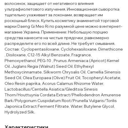
волосинок, защищает от негативного влияния
ультрафиолетового излучения. Инновационная сыворотка
тщательно ухаживает за локонами, возвращает им
роскошный блеск. Купить косметику знаменитой торговой
марки Daeng Gi Meo Ri по разумной цене можно в интернет-
магазине Украина. Применение: Небольшую порцию
средства нанесите на чистые прядочки, равномерно
распределите его по всей длине. Не требует смывания.
Состав : Cyclopentasiloxane, Cyclohexasiloxane, Dimethicone
, Disiloxane, C12-15 Alkyl Benzoate, Fragrance,
Phenoxyethanol, PEG-10 , Prunus Armeniaca (Apricot) Kernel
Oil, Juglans Regia (Walnut) Seed Oil, Ethylhexyl
Methoxycinnamate, Silkworm Chrysalis Oil, Camellia Sinensis
Seed Oil, Olea Europaea (Olive) Fruit Oil, Tocopheryl Acetate,
Oleo Resin paprika, Acorus Calamus Rhizome Water,
Lactobacillus/Centella Asiatica/Gleditsia Sinesis
Thorn/Houttuynia Cordata Extract/Phellodendron Amurense
Bark/Polygonum Cuspidatum Root/Prunella Vulgaris/Torilis
Japonica Extract Ferment Filtrate, Water, Butylene Glycol,
Hydrolyzed Silk.
Характеристики