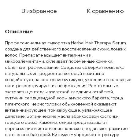
В избранное
К сравнению
Описание
Профессиональная сыворотка Herbal Hair Therapy Serum
создана для действенного восстановления сухих, ломких
волос. Препарат насыщает витаминами и
микроэлементами, склеивает посеченные кончики,
облегчает расчесывание. Средство содержит комплекс
натуральных ингредиентов, который позитивно
воздействует на состояние кутикулы, укрепляет волосяные
нити, реконструирует их повреждения. Растительные
экстракты центеллы азиатской, гледичии китайской,
хуттунии сердцевидной, коры амурского бархата, горца
гигантского, черноголовки обыкновенной оказывают
витаминизирующее, тонизирующее, увлажняющее
действие. Ботанические масла абрикосовой косточки,
грецкого ореха, камелии, оливы предотвращают
пересыхание и истончение волосков, подавляют развитие
патогенных бактерий. Витамин E упрочняет структуру